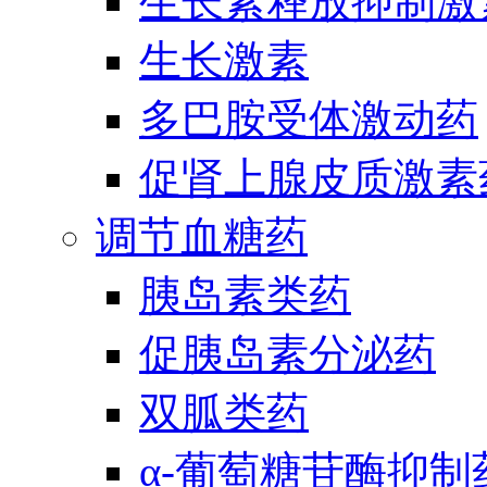
生长素释放抑制激
生长激素
多巴胺受体激动药
促肾上腺皮质激素
调节血糖药
胰岛素类药
促胰岛素分泌药
双胍类药
α-葡萄糖苷酶抑制