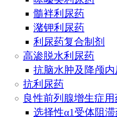
髓袢利尿药
潴钾利尿药
利尿药复合制剂
高渗脱水利尿药
抗脑水肿及降颅内
抗利尿药
良性前列腺增生症用
选择性α1受体阻滞