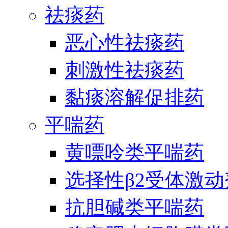
祛痰药
恶心性祛痰药
刺激性祛痰药
黏痰溶解促排药
平喘药
黄嘌呤类平喘药
选择性β2受体激
抗胆碱类平喘药