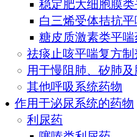
稳定肥大细胞膜类
白三烯受体拮抗平
糖皮质激素类平喘
祛痰止咳平喘复方制
用于慢阻肺、矽肺及
其他呼吸系统药物
作用于泌尿系统的药物
利尿药
噻嗪类利尿药