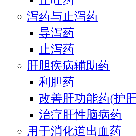
泻药与止泻药
导泻药
止泻药
肝胆疾病辅助药
利胆药
改善肝功能药(护肝
治疗肝性脑病药
用于消化道出血药