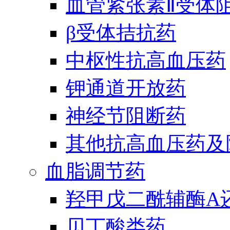
血管紧张素Ⅱ受体
β受体拮抗药
中枢性抗高血压药
钾通道开放药
神经节阻断药
其他抗高血压药及
血脂调节药
羟甲戊二酰辅酶A
贝丁酸类药