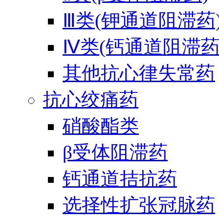
Ⅲ类(钾通道阻滞药
Ⅳ类(钙通道阻滞药
其他抗心律失常药
抗心绞痛药
硝酸酯类
β受体阻滞药
钙通道拮抗药
选择性扩张冠脉药