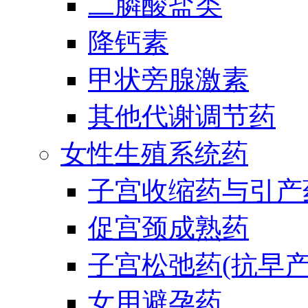
二膦酸盐类
降钙素
甲状旁腺激素
其他代谢调节药
女性生殖系统药
子宫收缩药与引产
促宫颈成熟药
子宫松弛药(抗早产
女用避孕药