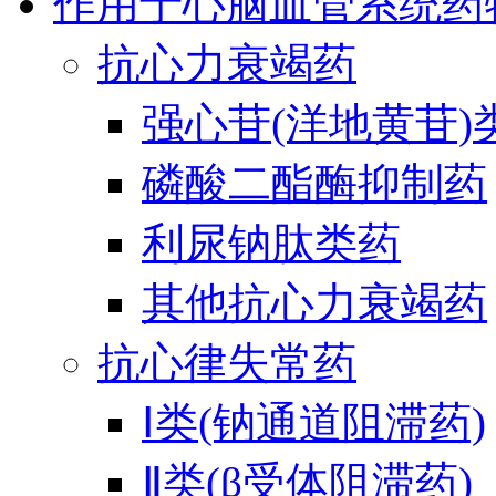
作用于心脑血管系统药
抗心力衰竭药
强心苷(洋地黄苷)
磷酸二酯酶抑制药
利尿钠肽类药
其他抗心力衰竭药
抗心律失常药
Ⅰ类(钠通道阻滞药)
Ⅱ类(β受体阻滞药)