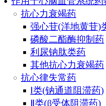
作用于心脑血管系统药
抗心力衰竭药
强心苷(洋地黄苷)
磷酸二酯酶抑制药
利尿钠肽类药
其他抗心力衰竭药
抗心律失常药
Ⅰ类(钠通道阻滞药)
Ⅱ类(β受体阻滞药)