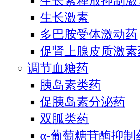
生长素释放抑制激
生长激素
多巴胺受体激动药
促肾上腺皮质激素
调节血糖药
胰岛素类药
促胰岛素分泌药
双胍类药
α-葡萄糖苷酶抑制