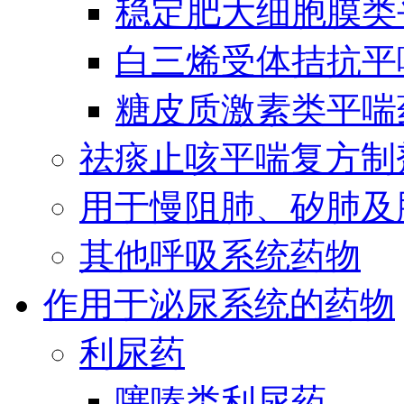
稳定肥大细胞膜类
白三烯受体拮抗平
糖皮质激素类平喘
祛痰止咳平喘复方制
用于慢阻肺、矽肺及
其他呼吸系统药物
作用于泌尿系统的药物
利尿药
噻嗪类利尿药