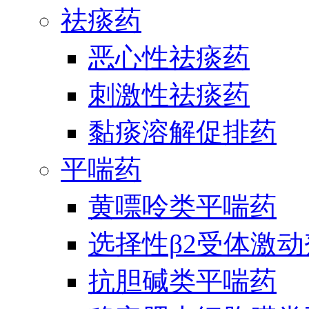
祛痰药
恶心性祛痰药
刺激性祛痰药
黏痰溶解促排药
平喘药
黄嘌呤类平喘药
选择性β2受体激
抗胆碱类平喘药