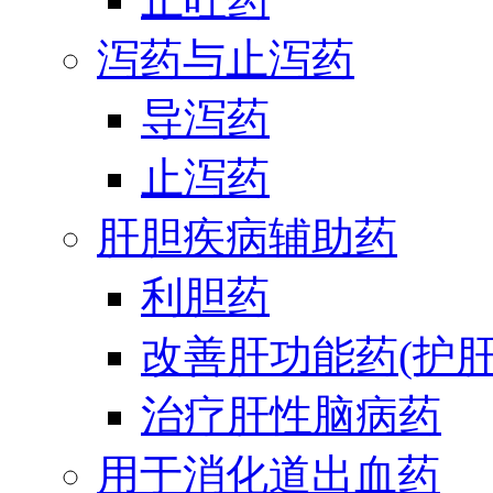
泻药与止泻药
导泻药
止泻药
肝胆疾病辅助药
利胆药
改善肝功能药(护肝
治疗肝性脑病药
用于消化道出血药