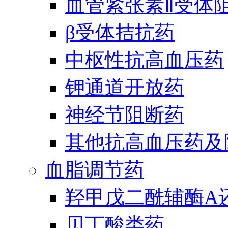
血管紧张素Ⅱ受体
β受体拮抗药
中枢性抗高血压药
钾通道开放药
神经节阻断药
其他抗高血压药及
血脂调节药
羟甲戊二酰辅酶A
贝丁酸类药