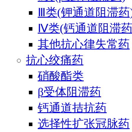
Ⅲ类(钾通道阻滞药
Ⅳ类(钙通道阻滞药
其他抗心律失常药
抗心绞痛药
硝酸酯类
β受体阻滞药
钙通道拮抗药
选择性扩张冠脉药