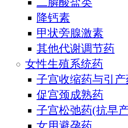
二膦酸盐类
降钙素
甲状旁腺激素
其他代谢调节药
女性生殖系统药
子宫收缩药与引产
促宫颈成熟药
子宫松弛药(抗早产
女用避孕药