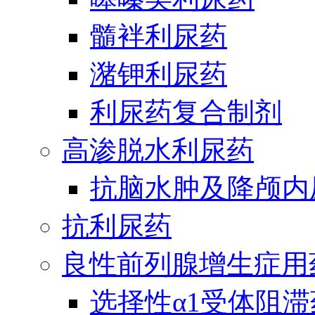
髓袢利尿药
潴钾利尿药
利尿药复合制剂
高渗脱水利尿药
抗脑水肿及降颅内
抗利尿药
良性前列腺增生症用
选择性α1受体阻滞