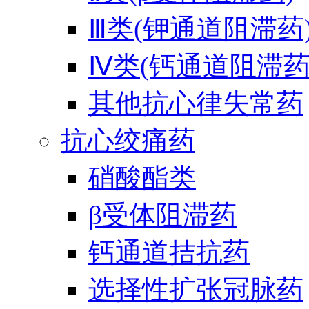
Ⅲ类(钾通道阻滞药
Ⅳ类(钙通道阻滞药
其他抗心律失常药
抗心绞痛药
硝酸酯类
β受体阻滞药
钙通道拮抗药
选择性扩张冠脉药