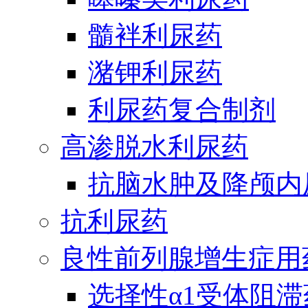
髓袢利尿药
潴钾利尿药
利尿药复合制剂
高渗脱水利尿药
抗脑水肿及降颅内
抗利尿药
良性前列腺增生症用
选择性α1受体阻滞