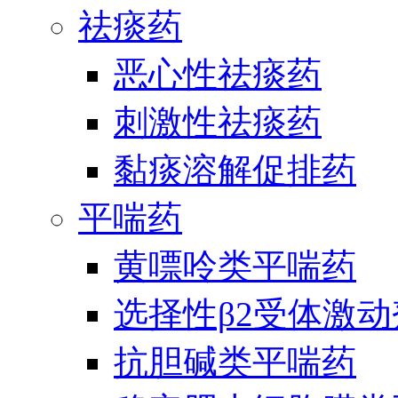
祛痰药
恶心性祛痰药
刺激性祛痰药
黏痰溶解促排药
平喘药
黄嘌呤类平喘药
选择性β2受体激
抗胆碱类平喘药