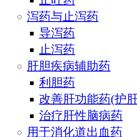
泻药与止泻药
导泻药
止泻药
肝胆疾病辅助药
利胆药
改善肝功能药(护肝
治疗肝性脑病药
用于消化道出血药