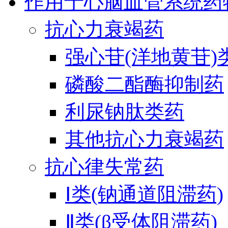
作用于心脑血管系统药
抗心力衰竭药
强心苷(洋地黄苷)
磷酸二酯酶抑制药
利尿钠肽类药
其他抗心力衰竭药
抗心律失常药
Ⅰ类(钠通道阻滞药)
Ⅱ类(β受体阻滞药)