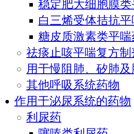
稳定肥大细胞膜类
白三烯受体拮抗平
糖皮质激素类平喘
祛痰止咳平喘复方制
用于慢阻肺、矽肺及
其他呼吸系统药物
作用于泌尿系统的药物
利尿药
噻嗪类利尿药