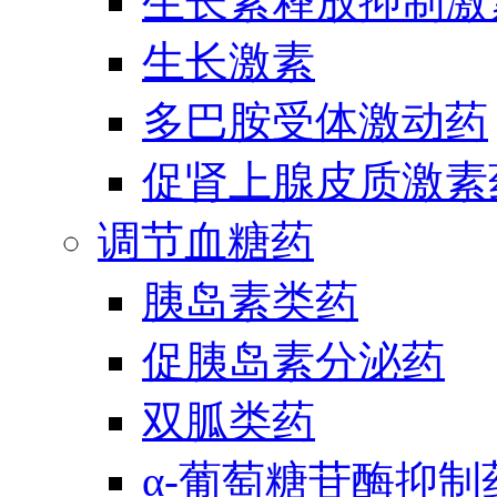
生长素释放抑制激
生长激素
多巴胺受体激动药
促肾上腺皮质激素
调节血糖药
胰岛素类药
促胰岛素分泌药
双胍类药
α-葡萄糖苷酶抑制