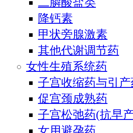
二膦酸盐类
降钙素
甲状旁腺激素
其他代谢调节药
女性生殖系统药
子宫收缩药与引产
促宫颈成熟药
子宫松弛药(抗早产
女用避孕药