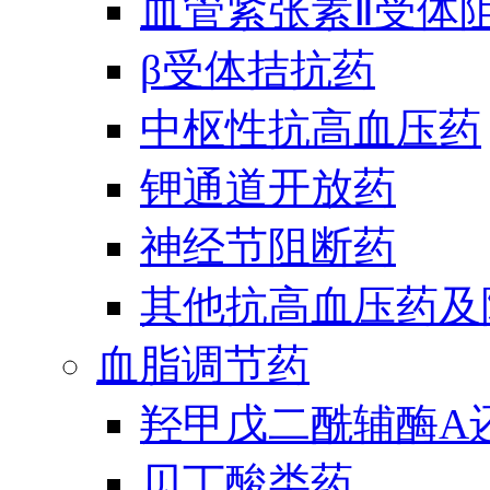
血管紧张素Ⅱ受体
β受体拮抗药
中枢性抗高血压药
钾通道开放药
神经节阻断药
其他抗高血压药及
血脂调节药
羟甲戊二酰辅酶A
贝丁酸类药