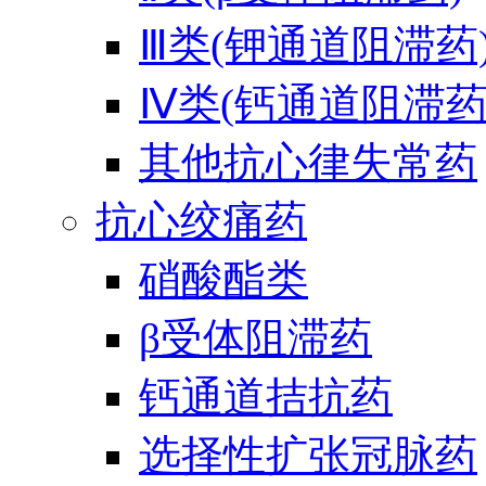
Ⅲ类(钾通道阻滞药
Ⅳ类(钙通道阻滞药
其他抗心律失常药
抗心绞痛药
硝酸酯类
β受体阻滞药
钙通道拮抗药
选择性扩张冠脉药