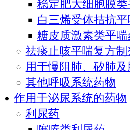
稳定肥大细胞膜类
白三烯受体拮抗平
糖皮质激素类平喘
祛痰止咳平喘复方制
用于慢阻肺、矽肺及
其他呼吸系统药物
作用于泌尿系统的药物
利尿药
噻嗪类利尿药