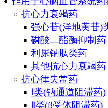
作用于心脑血管系统药
抗心力衰竭药
强心苷(洋地黄苷)
磷酸二酯酶抑制药
利尿钠肽类药
其他抗心力衰竭药
抗心律失常药
Ⅰ类(钠通道阻滞药)
Ⅱ类(β受体阻滞药)