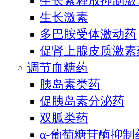
生长素释放抑制激
生长激素
多巴胺受体激动药
促肾上腺皮质激素
调节血糖药
胰岛素类药
促胰岛素分泌药
双胍类药
α-葡萄糖苷酶抑制