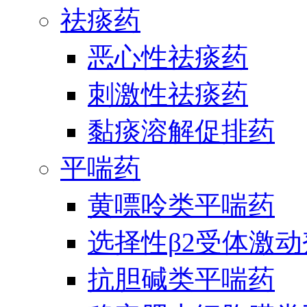
祛痰药
恶心性祛痰药
刺激性祛痰药
黏痰溶解促排药
平喘药
黄嘌呤类平喘药
选择性β2受体激
抗胆碱类平喘药