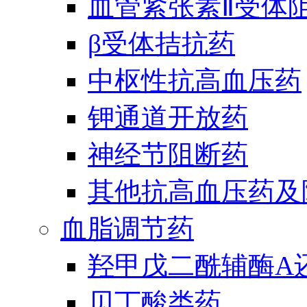
血管紧张素Ⅱ受体
β受体拮抗药
中枢性抗高血压药
钾通道开放药
神经节阻断药
其他抗高血压药及
血脂调节药
羟甲戊二酰辅酶A
贝丁酸类药