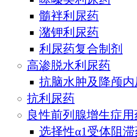
髓袢利尿药
潴钾利尿药
利尿药复合制剂
高渗脱水利尿药
抗脑水肿及降颅内
抗利尿药
良性前列腺增生症用
选择性α1受体阻滞