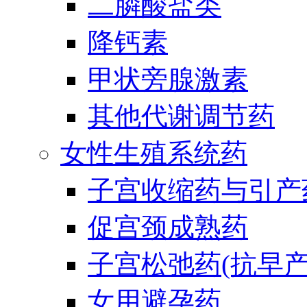
二膦酸盐类
降钙素
甲状旁腺激素
其他代谢调节药
女性生殖系统药
子宫收缩药与引产
促宫颈成熟药
子宫松弛药(抗早产
女用避孕药