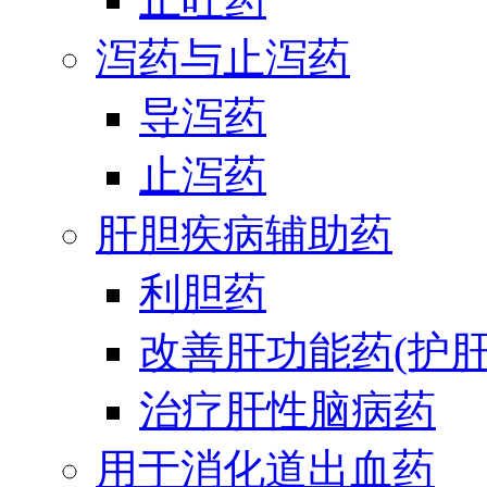
泻药与止泻药
导泻药
止泻药
肝胆疾病辅助药
利胆药
改善肝功能药(护肝
治疗肝性脑病药
用于消化道出血药