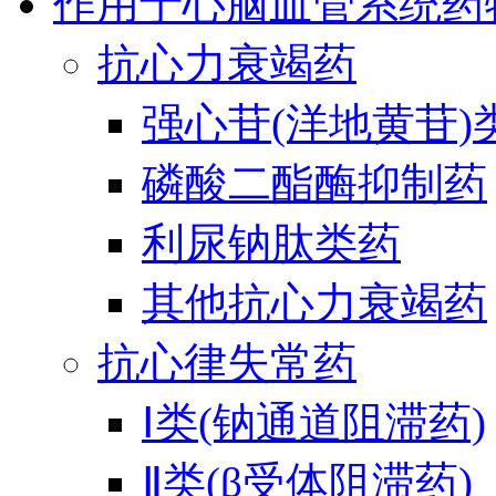
作用于心脑血管系统药
抗心力衰竭药
强心苷(洋地黄苷)
磷酸二酯酶抑制药
利尿钠肽类药
其他抗心力衰竭药
抗心律失常药
Ⅰ类(钠通道阻滞药)
Ⅱ类(β受体阻滞药)