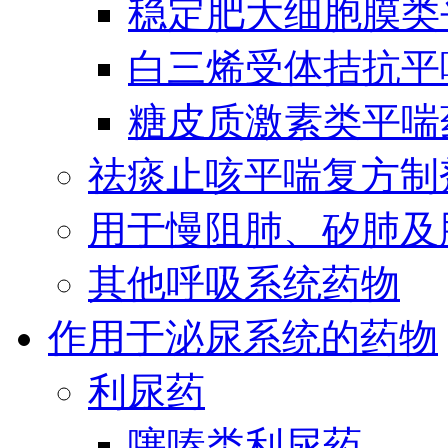
稳定肥大细胞膜类
白三烯受体拮抗平
糖皮质激素类平喘
祛痰止咳平喘复方制
用于慢阻肺、矽肺及
其他呼吸系统药物
作用于泌尿系统的药物
利尿药
噻嗪类利尿药