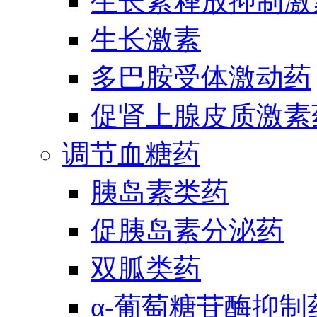
生长素释放抑制激
生长激素
多巴胺受体激动药
促肾上腺皮质激素
调节血糖药
胰岛素类药
促胰岛素分泌药
双胍类药
α-葡萄糖苷酶抑制