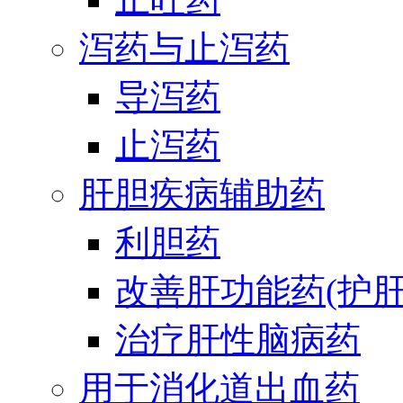
泻药与止泻药
导泻药
止泻药
肝胆疾病辅助药
利胆药
改善肝功能药(护肝
治疗肝性脑病药
用于消化道出血药