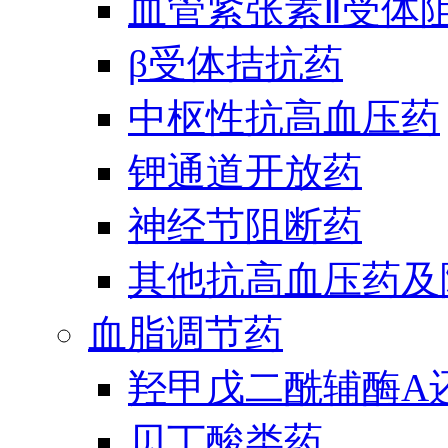
血管紧张素Ⅱ受体
β受体拮抗药
中枢性抗高血压药
钾通道开放药
神经节阻断药
其他抗高血压药及
血脂调节药
羟甲戊二酰辅酶A
贝丁酸类药