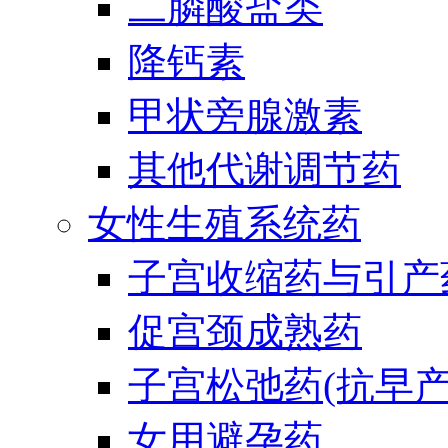
二膦酸盐类
降钙素
甲状旁腺激素
其他代谢调节药
女性生殖系统药
子宫收缩药与引产
促宫颈成熟药
子宫松弛药(抗早产
女用避孕药