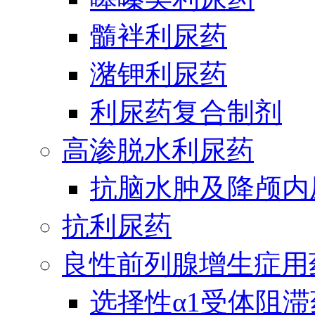
髓袢利尿药
潴钾利尿药
利尿药复合制剂
高渗脱水利尿药
抗脑水肿及降颅内
抗利尿药
良性前列腺增生症用
选择性α1受体阻滞