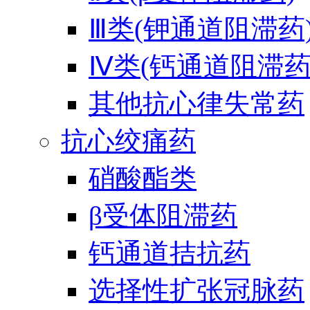
Ⅲ类(钾通道阻滞药
Ⅳ类(钙通道阻滞药
其他抗心律失常药
抗心绞痛药
硝酸酯类
β受体阻滞药
钙通道拮抗药
选择性扩张冠脉药