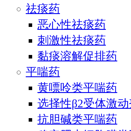
祛痰药
恶心性祛痰药
刺激性祛痰药
黏痰溶解促排药
平喘药
黄嘌呤类平喘药
选择性β2受体激
抗胆碱类平喘药