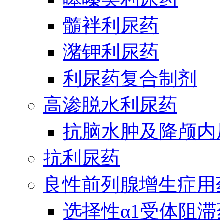
髓袢利尿药
潴钾利尿药
利尿药复合制剂
高渗脱水利尿药
抗脑水肿及降颅内
抗利尿药
良性前列腺增生症用
选择性α1受体阻滞