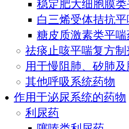
稳定肥大细胞膜类
白三烯受体拮抗平
糖皮质激素类平喘
祛痰止咳平喘复方制
用于慢阻肺、矽肺及
其他呼吸系统药物
作用于泌尿系统的药物
利尿药
噻嗪类利尿药