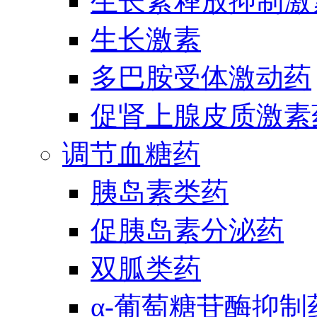
生长素释放抑制激
生长激素
多巴胺受体激动药
促肾上腺皮质激素
调节血糖药
胰岛素类药
促胰岛素分泌药
双胍类药
α-葡萄糖苷酶抑制