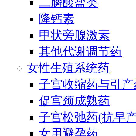
二膦酸盐类
降钙素
甲状旁腺激素
其他代谢调节药
女性生殖系统药
子宫收缩药与引产
促宫颈成熟药
子宫松弛药(抗早产
女用避孕药