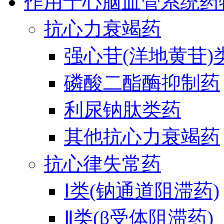
作用于心脑血管系统药
抗心力衰竭药
强心苷(洋地黄苷)
磷酸二酯酶抑制药
利尿钠肽类药
其他抗心力衰竭药
抗心律失常药
Ⅰ类(钠通道阻滞药)
Ⅱ类(β受体阻滞药)