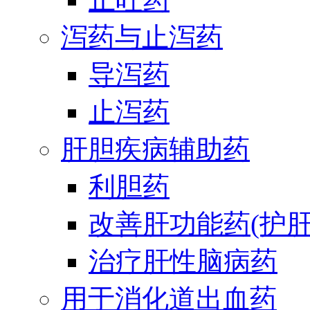
泻药与止泻药
导泻药
止泻药
肝胆疾病辅助药
利胆药
改善肝功能药(护肝
治疗肝性脑病药
用于消化道出血药