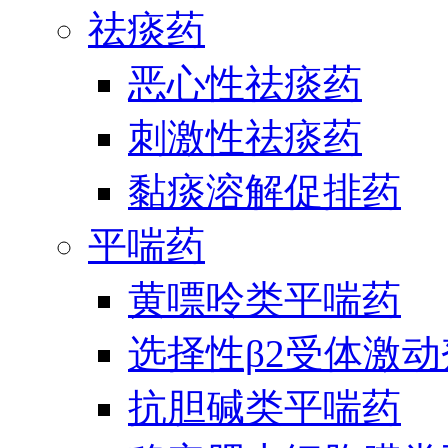
祛痰药
恶心性祛痰药
刺激性祛痰药
黏痰溶解促排药
平喘药
黄嘌呤类平喘药
选择性β2受体激
抗胆碱类平喘药