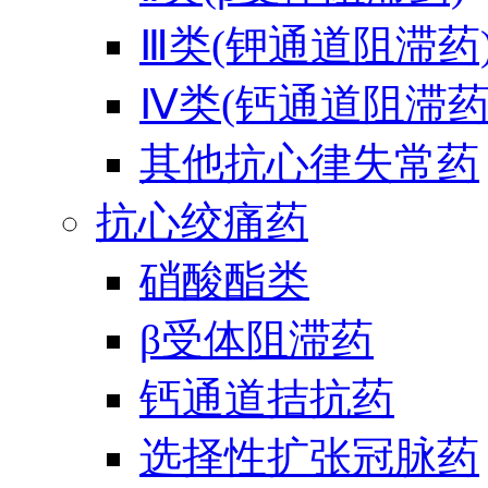
Ⅲ类(钾通道阻滞药
Ⅳ类(钙通道阻滞药
其他抗心律失常药
抗心绞痛药
硝酸酯类
β受体阻滞药
钙通道拮抗药
选择性扩张冠脉药