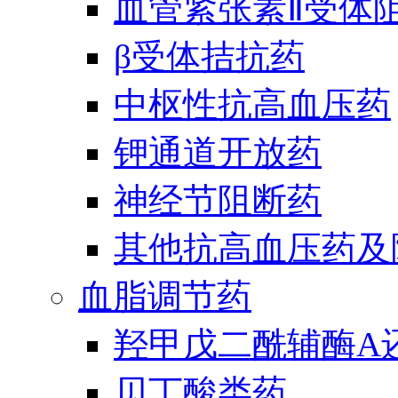
血管紧张素Ⅱ受体
β受体拮抗药
中枢性抗高血压药
钾通道开放药
神经节阻断药
其他抗高血压药及
血脂调节药
羟甲戊二酰辅酶A
贝丁酸类药