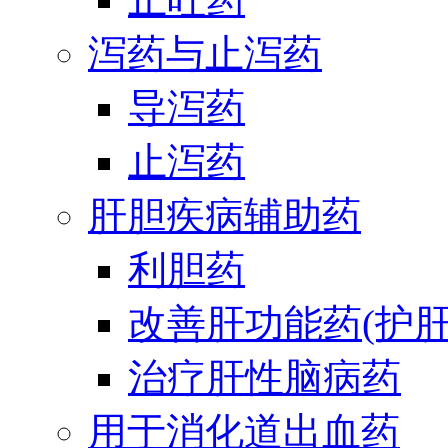
泻药与止泻药
导泻药
止泻药
肝胆疾病辅助药
利胆药
改善肝功能药(护肝
治疗肝性脑病药
用于消化道出血药