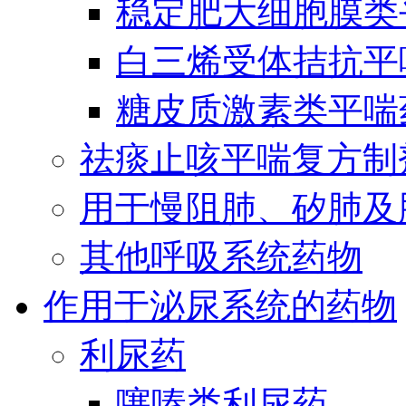
稳定肥大细胞膜类
白三烯受体拮抗平
糖皮质激素类平喘
祛痰止咳平喘复方制
用于慢阻肺、矽肺及
其他呼吸系统药物
作用于泌尿系统的药物
利尿药
噻嗪类利尿药