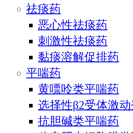
祛痰药
恶心性祛痰药
刺激性祛痰药
黏痰溶解促排药
平喘药
黄嘌呤类平喘药
选择性β2受体激
抗胆碱类平喘药