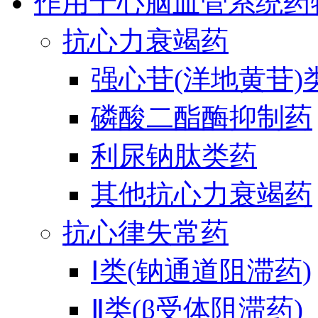
作用于心脑血管系统药
抗心力衰竭药
强心苷(洋地黄苷)
磷酸二酯酶抑制药
利尿钠肽类药
其他抗心力衰竭药
抗心律失常药
Ⅰ类(钠通道阻滞药)
Ⅱ类(β受体阻滞药)