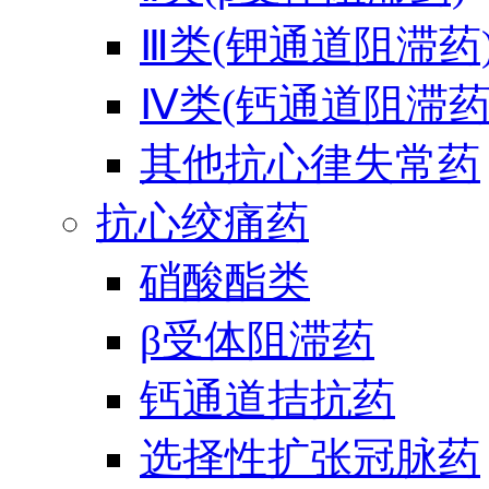
Ⅲ类(钾通道阻滞药
Ⅳ类(钙通道阻滞药
其他抗心律失常药
抗心绞痛药
硝酸酯类
β受体阻滞药
钙通道拮抗药
选择性扩张冠脉药