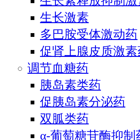
生长素释放抑制激
生长激素
多巴胺受体激动药
促肾上腺皮质激素
调节血糖药
胰岛素类药
促胰岛素分泌药
双胍类药
α-葡萄糖苷酶抑制