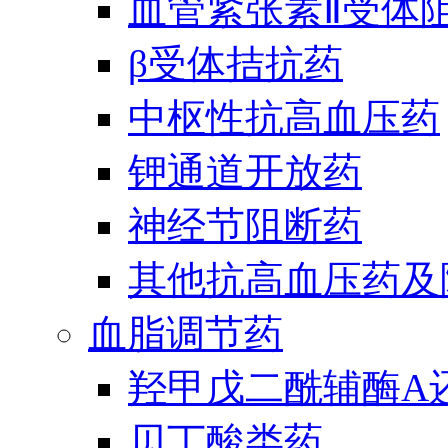
血管紧张素Ⅱ受体
β受体拮抗药
中枢性抗高血压药
钾通道开放药
神经节阻断药
其他抗高血压药及
血脂调节药
羟甲戊二酰辅酶A
贝丁酸类药