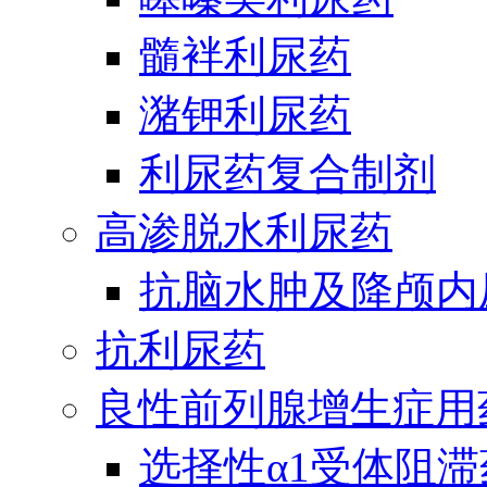
髓袢利尿药
潴钾利尿药
利尿药复合制剂
高渗脱水利尿药
抗脑水肿及降颅内
抗利尿药
良性前列腺增生症用
选择性α1受体阻滞