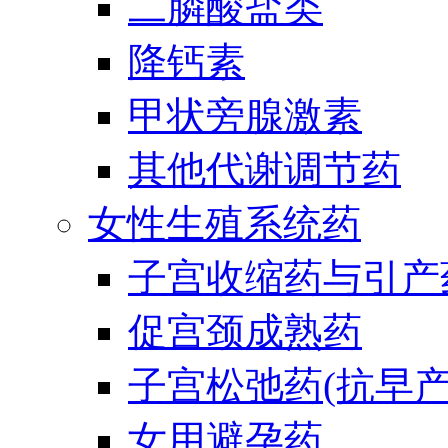
二膦酸盐类
降钙素
甲状旁腺激素
其他代谢调节药
女性生殖系统药
子宫收缩药与引产
促宫颈成熟药
子宫松弛药(抗早产
女用避孕药