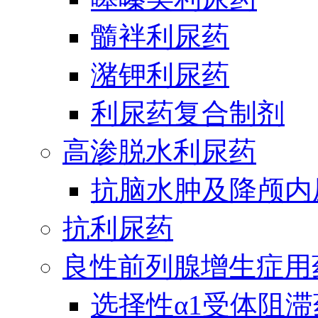
髓袢利尿药
潴钾利尿药
利尿药复合制剂
高渗脱水利尿药
抗脑水肿及降颅内
抗利尿药
良性前列腺增生症用
选择性α1受体阻滞