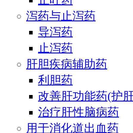
泻药与止泻药
导泻药
止泻药
肝胆疾病辅助药
利胆药
改善肝功能药(护肝
治疗肝性脑病药
用于消化道出血药