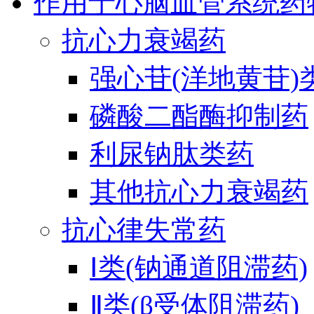
作用于心脑血管系统药
抗心力衰竭药
强心苷(洋地黄苷)
磷酸二酯酶抑制药
利尿钠肽类药
其他抗心力衰竭药
抗心律失常药
Ⅰ类(钠通道阻滞药)
Ⅱ类(β受体阻滞药)