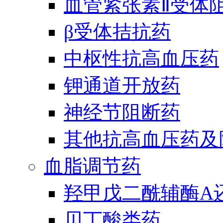
血管紧张素Ⅱ受体
β受体拮抗药
中枢性抗高血压药
钾通道开放药
神经节阻断药
其他抗高血压药及
血脂调节药
羟甲戊二酰辅酶A
贝丁酸类药