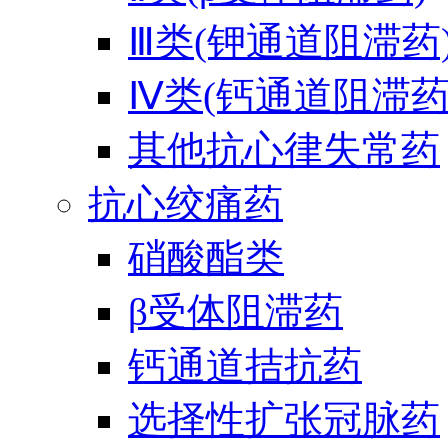
Ⅲ类(钾通道阻滞药
Ⅳ类(钙通道阻滞药
其他抗心律失常药
抗心绞痛药
硝酸酯类
β受体阻滞药
钙通道拮抗药
选择性扩张冠脉药