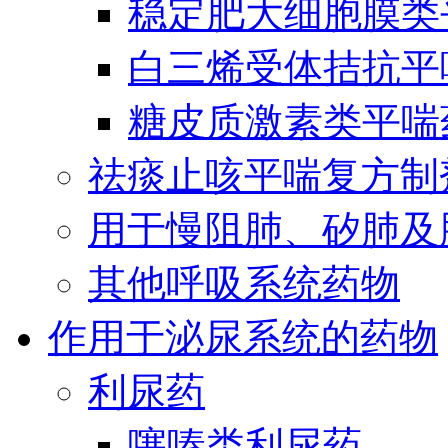
稳定肥大细胞膜类
白三烯受体拮抗平
糖皮质激素类平喘
祛痰止咳平喘复方制
用于慢阻肺、矽肺及
其他呼吸系统药物
作用于泌尿系统的药物
利尿药
噻嗪类利尿药