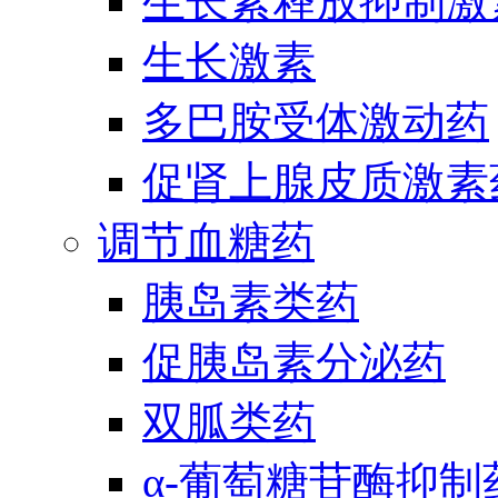
生长素释放抑制激
生长激素
多巴胺受体激动药
促肾上腺皮质激素
调节血糖药
胰岛素类药
促胰岛素分泌药
双胍类药
α-葡萄糖苷酶抑制