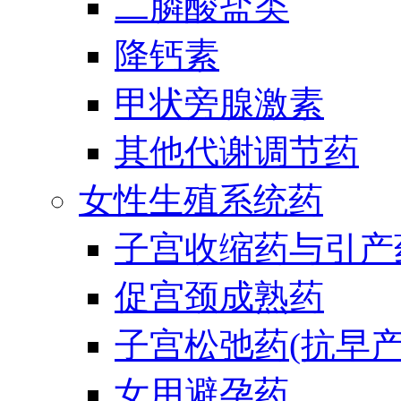
二膦酸盐类
降钙素
甲状旁腺激素
其他代谢调节药
女性生殖系统药
子宫收缩药与引产
促宫颈成熟药
子宫松弛药(抗早产
女用避孕药