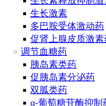
生长素释放抑制激
生长激素
多巴胺受体激动药
促肾上腺皮质激素
调节血糖药
胰岛素类药
促胰岛素分泌药
双胍类药
α-葡萄糖苷酶抑制