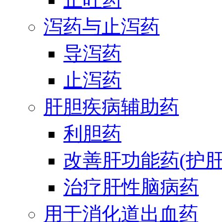
泻药与止泻药
导泻药
止泻药
肝胆疾病辅助药
利胆药
改善肝功能药(护肝
治疗肝性脑病药
用于消化道出血药