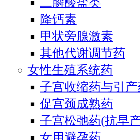
二膦酸盐类
降钙素
甲状旁腺激素
其他代谢调节药
女性生殖系统药
子宫收缩药与引产
促宫颈成熟药
子宫松弛药(抗早产
女用避孕药