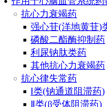
作用于心脑血管系统药
抗心力衰竭药
强心苷(洋地黄苷)
磷酸二酯酶抑制药
利尿钠肽类药
其他抗心力衰竭药
抗心律失常药
Ⅰ类(钠通道阻滞药)
Ⅱ类(β受体阻滞药)