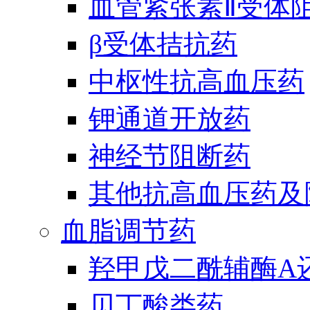
血管紧张素Ⅱ受体
β受体拮抗药
中枢性抗高血压药
钾通道开放药
神经节阻断药
其他抗高血压药及
血脂调节药
羟甲戊二酰辅酶A
贝丁酸类药