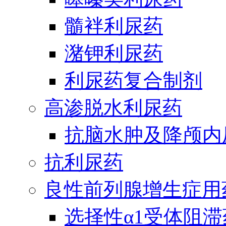
髓袢利尿药
潴钾利尿药
利尿药复合制剂
高渗脱水利尿药
抗脑水肿及降颅内
抗利尿药
良性前列腺增生症用
选择性α1受体阻滞