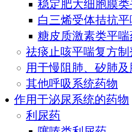
稳定肥大细胞膜类
白三烯受体拮抗平
糖皮质激素类平喘
祛痰止咳平喘复方制
用于慢阻肺、矽肺及
其他呼吸系统药物
作用于泌尿系统的药物
利尿药
噻嗪类利尿药