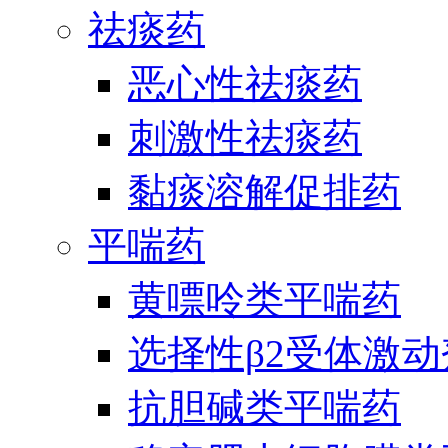
祛痰药
恶心性祛痰药
刺激性祛痰药
黏痰溶解促排药
平喘药
黄嘌呤类平喘药
选择性β2受体激
抗胆碱类平喘药