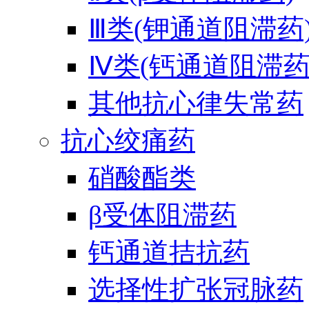
Ⅲ类(钾通道阻滞药
Ⅳ类(钙通道阻滞药
其他抗心律失常药
抗心绞痛药
硝酸酯类
β受体阻滞药
钙通道拮抗药
选择性扩张冠脉药