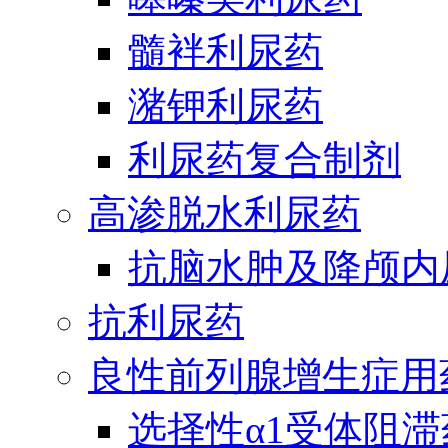
髓袢利尿药
潴钾利尿药
利尿药复合制剂
高渗脱水利尿药
抗脑水肿及降颅内
抗利尿药
良性前列腺增生症用
选择性α1受体阻滞