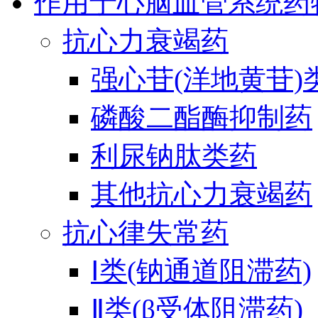
作用于心脑血管系统药
抗心力衰竭药
强心苷(洋地黄苷)
磷酸二酯酶抑制药
利尿钠肽类药
其他抗心力衰竭药
抗心律失常药
Ⅰ类(钠通道阻滞药)
Ⅱ类(β受体阻滞药)