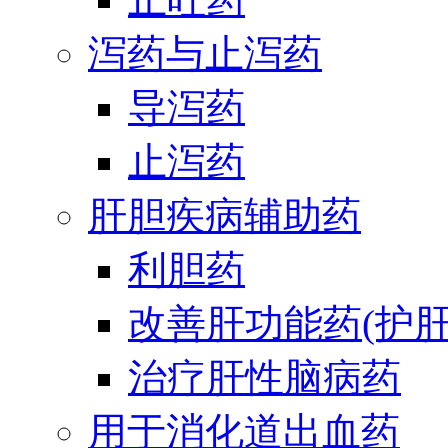
泻药与止泻药
导泻药
止泻药
肝胆疾病辅助药
利胆药
改善肝功能药(护肝
治疗肝性脑病药
用于消化道出血药