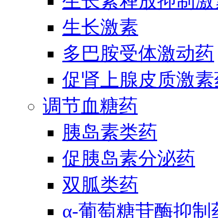
生长素释放抑制激
生长激素
多巴胺受体激动药
促肾上腺皮质激素
调节血糖药
胰岛素类药
促胰岛素分泌药
双胍类药
α-葡萄糖苷酶抑制