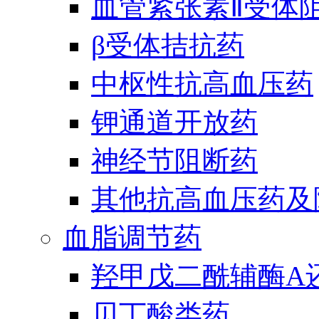
血管紧张素Ⅱ受体
β受体拮抗药
中枢性抗高血压药
钾通道开放药
神经节阻断药
其他抗高血压药及
血脂调节药
羟甲戊二酰辅酶A
贝丁酸类药