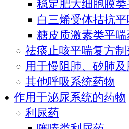
稳定肥大细胞膜类
白三烯受体拮抗平
糖皮质激素类平喘
祛痰止咳平喘复方制
用于慢阻肺、矽肺及
其他呼吸系统药物
作用于泌尿系统的药物
利尿药
噻嗪类利尿药