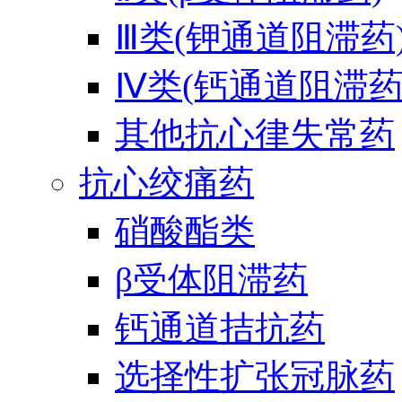
Ⅲ类(钾通道阻滞药
Ⅳ类(钙通道阻滞药
其他抗心律失常药
抗心绞痛药
硝酸酯类
β受体阻滞药
钙通道拮抗药
选择性扩张冠脉药