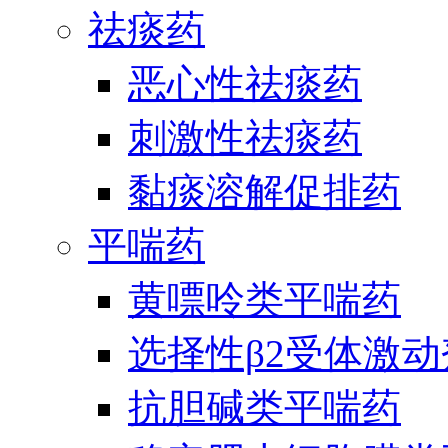
祛痰药
恶心性祛痰药
刺激性祛痰药
黏痰溶解促排药
平喘药
黄嘌呤类平喘药
选择性β2受体激
抗胆碱类平喘药