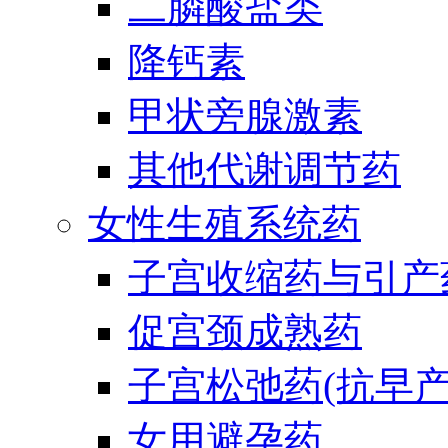
二膦酸盐类
降钙素
甲状旁腺激素
其他代谢调节药
女性生殖系统药
子宫收缩药与引产
促宫颈成熟药
子宫松弛药(抗早产
女用避孕药