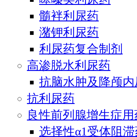
髓袢利尿药
潴钾利尿药
利尿药复合制剂
高渗脱水利尿药
抗脑水肿及降颅内
抗利尿药
良性前列腺增生症用
选择性α1受体阻滞