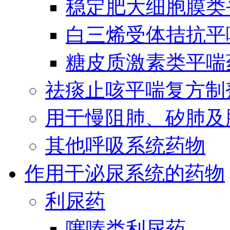
稳定肥大细胞膜类
白三烯受体拮抗平
糖皮质激素类平喘
祛痰止咳平喘复方制
用于慢阻肺、矽肺及
其他呼吸系统药物
作用于泌尿系统的药物
利尿药
噻嗪类利尿药