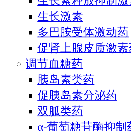
生长素释放抑制激
生长激素
多巴胺受体激动药
促肾上腺皮质激素
调节血糖药
胰岛素类药
促胰岛素分泌药
双胍类药
α-葡萄糖苷酶抑制