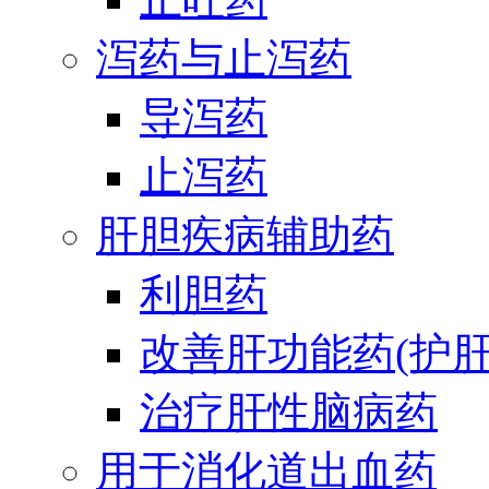
泻药与止泻药
导泻药
止泻药
肝胆疾病辅助药
利胆药
改善肝功能药(护肝
治疗肝性脑病药
用于消化道出血药