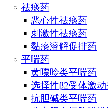
祛痰药
恶心性祛痰药
刺激性祛痰药
黏痰溶解促排药
平喘药
黄嘌呤类平喘药
选择性β2受体激
抗胆碱类平喘药