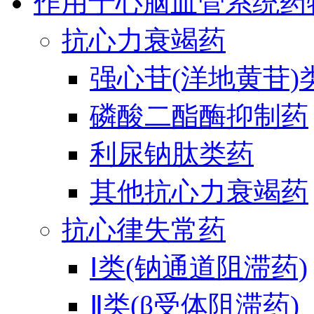
作用于心脑血管系统药
抗心力衰竭药
强心苷(洋地黄苷)
磷酸二酯酶抑制药
利尿钠肽类药
其他抗心力衰竭药
抗心律失常药
Ⅰ类(钠通道阻滞药)
Ⅱ类(β受体阻滞药)