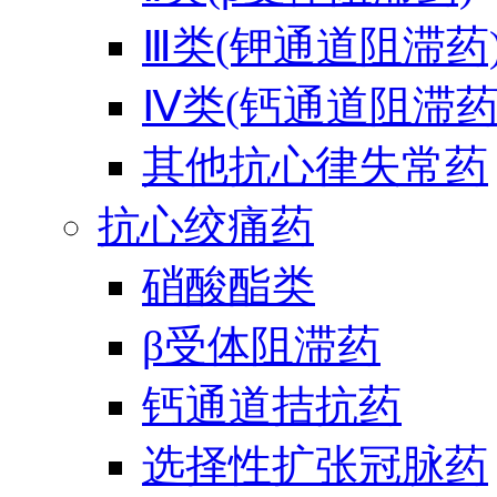
Ⅲ类(钾通道阻滞药
Ⅳ类(钙通道阻滞药
其他抗心律失常药
抗心绞痛药
硝酸酯类
β受体阻滞药
钙通道拮抗药
选择性扩张冠脉药