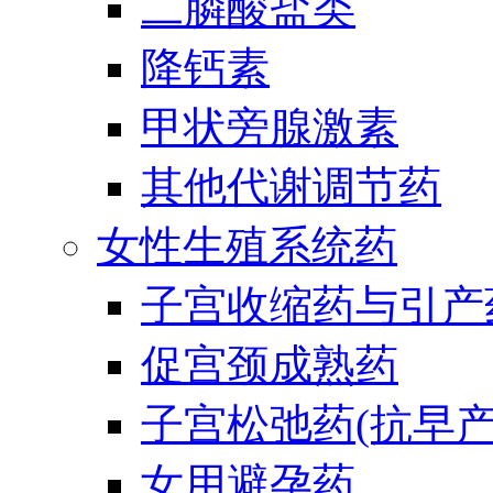
二膦酸盐类
降钙素
甲状旁腺激素
其他代谢调节药
女性生殖系统药
子宫收缩药与引产
促宫颈成熟药
子宫松弛药(抗早产
女用避孕药