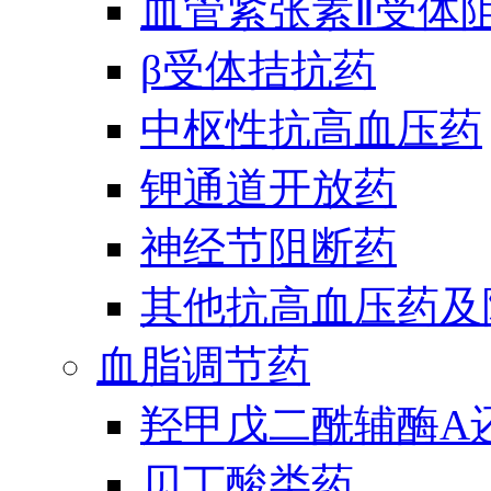
血管紧张素Ⅱ受体
β受体拮抗药
中枢性抗高血压药
钾通道开放药
神经节阻断药
其他抗高血压药及
血脂调节药
羟甲戊二酰辅酶A
贝丁酸类药