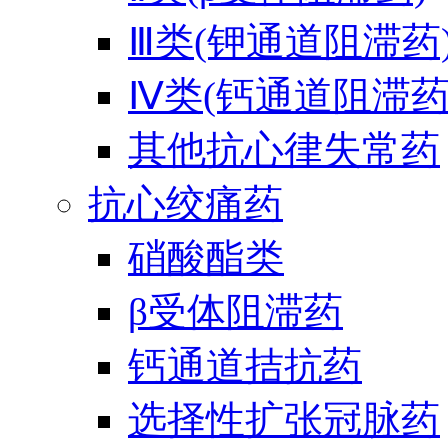
Ⅲ类(钾通道阻滞药
Ⅳ类(钙通道阻滞药
其他抗心律失常药
抗心绞痛药
硝酸酯类
β受体阻滞药
钙通道拮抗药
选择性扩张冠脉药