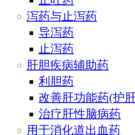
泻药与止泻药
导泻药
止泻药
肝胆疾病辅助药
利胆药
改善肝功能药(护肝
治疗肝性脑病药
用于消化道出血药