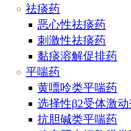
祛痰药
恶心性祛痰药
刺激性祛痰药
黏痰溶解促排药
平喘药
黄嘌呤类平喘药
选择性β2受体激
抗胆碱类平喘药