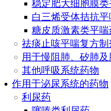
稳定肥大细胞膜类
白三烯受体拮抗平
糖皮质激素类平喘
祛痰止咳平喘复方制
用于慢阻肺、矽肺及
其他呼吸系统药物
作用于泌尿系统的药物
利尿药
噻嗪类利尿药