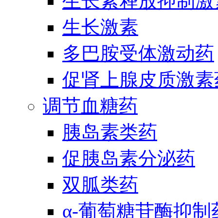
生长素释放抑制激
生长激素
多巴胺受体激动药
促肾上腺皮质激素
调节血糖药
胰岛素类药
促胰岛素分泌药
双胍类药
α-葡萄糖苷酶抑制