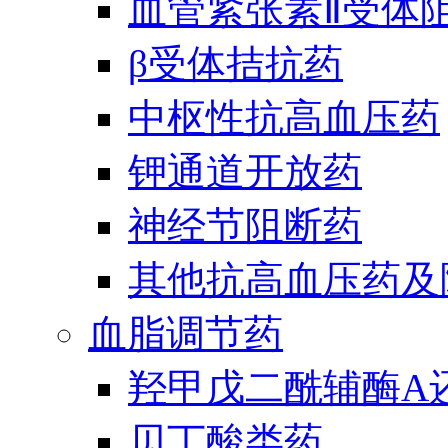
血管紧张素Ⅱ受体
β受体拮抗药
中枢性抗高血压药
钾通道开放药
神经节阻断药
其他抗高血压药及
血脂调节药
羟甲戊二酰辅酶A
贝丁酸类药