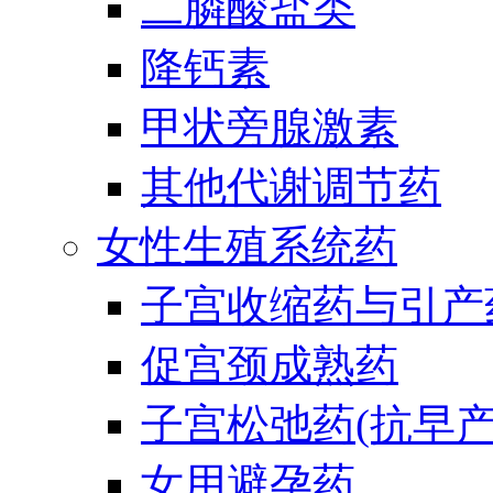
二膦酸盐类
降钙素
甲状旁腺激素
其他代谢调节药
女性生殖系统药
子宫收缩药与引产
促宫颈成熟药
子宫松弛药(抗早产
女用避孕药