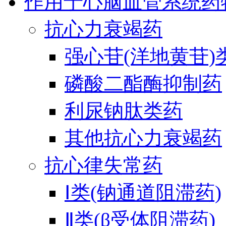
作用于心脑血管系统药
抗心力衰竭药
强心苷(洋地黄苷)
磷酸二酯酶抑制药
利尿钠肽类药
其他抗心力衰竭药
抗心律失常药
Ⅰ类(钠通道阻滞药)
Ⅱ类(β受体阻滞药)