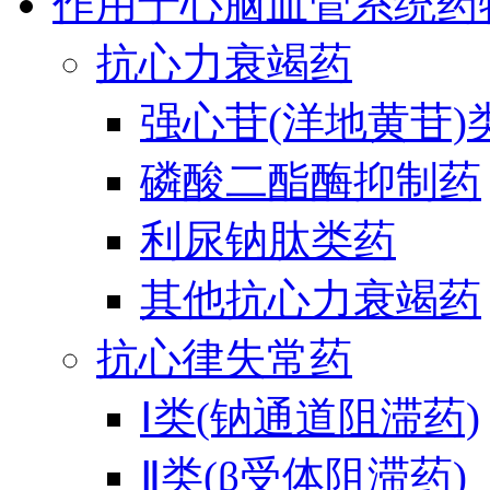
作用于心脑血管系统药
抗心力衰竭药
强心苷(洋地黄苷)
磷酸二酯酶抑制药
利尿钠肽类药
其他抗心力衰竭药
抗心律失常药
Ⅰ类(钠通道阻滞药)
Ⅱ类(β受体阻滞药)