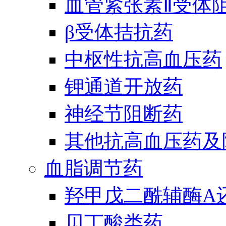
血管紧张素Ⅱ受体
β受体拮抗药
中枢性抗高血压药
钾通道开放药
神经节阻断药
其他抗高血压药及
血脂调节药
羟甲戊二酰辅酶A
贝丁酸类药