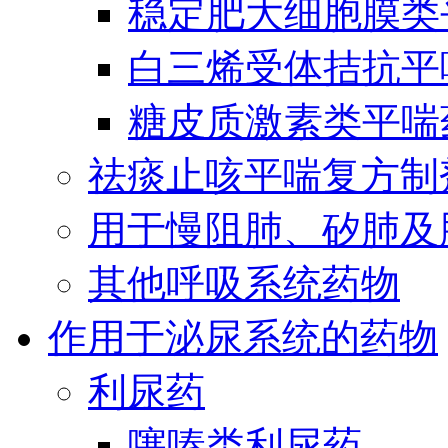
稳定肥大细胞膜类
白三烯受体拮抗平
糖皮质激素类平喘
祛痰止咳平喘复方制
用于慢阻肺、矽肺及
其他呼吸系统药物
作用于泌尿系统的药物
利尿药
噻嗪类利尿药