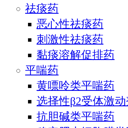
祛痰药
恶心性祛痰药
刺激性祛痰药
黏痰溶解促排药
平喘药
黄嘌呤类平喘药
选择性β2受体激
抗胆碱类平喘药