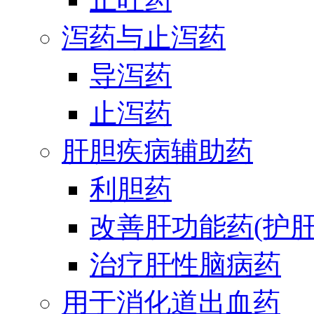
泻药与止泻药
导泻药
止泻药
肝胆疾病辅助药
利胆药
改善肝功能药(护肝
治疗肝性脑病药
用于消化道出血药