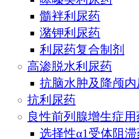
髓袢利尿药
潴钾利尿药
利尿药复合制剂
高渗脱水利尿药
抗脑水肿及降颅内
抗利尿药
良性前列腺增生症用
选择性α1受体阻滞