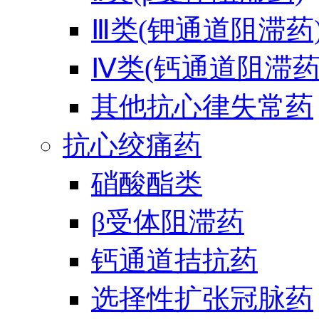
Ⅲ类(钾通道阻滞药
Ⅳ类(钙通道阻滞药
其他抗心律失常药
抗心绞痛药
硝酸酯类
β受体阻滞药
钙通道拮抗药
选择性扩张冠脉药