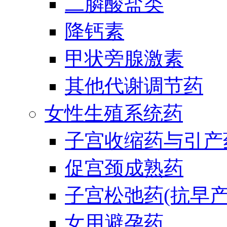
二膦酸盐类
降钙素
甲状旁腺激素
其他代谢调节药
女性生殖系统药
子宫收缩药与引产
促宫颈成熟药
子宫松弛药(抗早产
女用避孕药