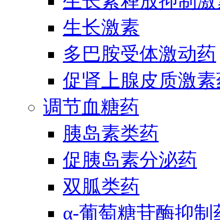
生长素释放抑制激
生长激素
多巴胺受体激动药
促肾上腺皮质激素
调节血糖药
胰岛素类药
促胰岛素分泌药
双胍类药
α-葡萄糖苷酶抑制