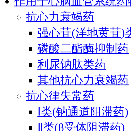
作用于心脑血管系统药
抗心力衰竭药
强心苷(洋地黄苷)
磷酸二酯酶抑制药
利尿钠肽类药
其他抗心力衰竭药
抗心律失常药
Ⅰ类(钠通道阻滞药)
Ⅱ类(β受体阻滞药)