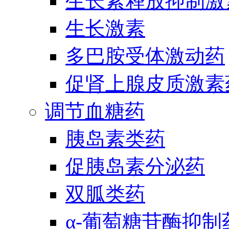
生长素释放抑制激
生长激素
多巴胺受体激动药
促肾上腺皮质激素
调节血糖药
胰岛素类药
促胰岛素分泌药
双胍类药
α-葡萄糖苷酶抑制