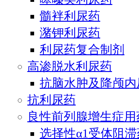
髓袢利尿药
潴钾利尿药
利尿药复合制剂
高渗脱水利尿药
抗脑水肿及降颅内
抗利尿药
良性前列腺增生症用
选择性α1受体阻滞