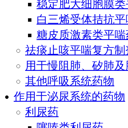
稳定肥大细胞膜类
白三烯受体拮抗平
糖皮质激素类平喘
祛痰止咳平喘复方制
用于慢阻肺、矽肺及
其他呼吸系统药物
作用于泌尿系统的药物
利尿药
噻嗪类利尿药