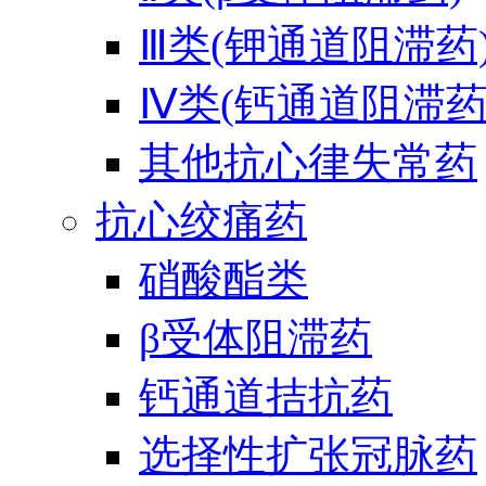
Ⅲ类(钾通道阻滞药
Ⅳ类(钙通道阻滞药
其他抗心律失常药
抗心绞痛药
硝酸酯类
β受体阻滞药
钙通道拮抗药
选择性扩张冠脉药