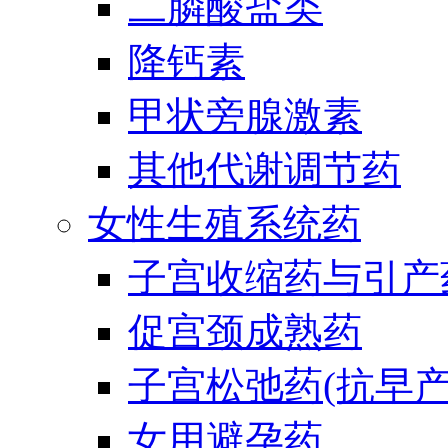
二膦酸盐类
降钙素
甲状旁腺激素
其他代谢调节药
女性生殖系统药
子宫收缩药与引产
促宫颈成熟药
子宫松弛药(抗早产
女用避孕药