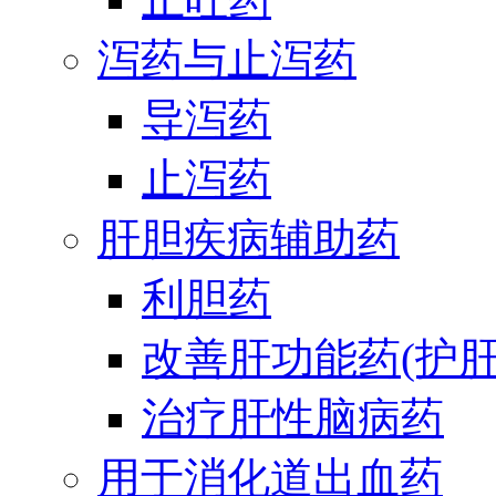
泻药与止泻药
导泻药
止泻药
肝胆疾病辅助药
利胆药
改善肝功能药(护肝
治疗肝性脑病药
用于消化道出血药