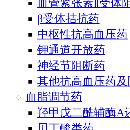
血管紧张素Ⅱ受体
β受体拮抗药
中枢性抗高血压药
钾通道开放药
神经节阻断药
其他抗高血压药及
血脂调节药
羟甲戊二酰辅酶A
贝丁酸类药