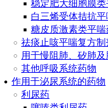
稳定肥大细胞膜类
白三烯受体拮抗平
糖皮质激素类平喘
祛痰止咳平喘复方制
用于慢阻肺、矽肺及
其他呼吸系统药物
作用于泌尿系统的药物
利尿药
噻嗪类利尿药