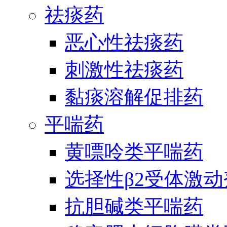
祛痰药
恶心性祛痰药
刺激性祛痰药
黏痰溶解促排药
平喘药
黄嘌呤类平喘药
选择性β2受体激
抗胆碱类平喘药