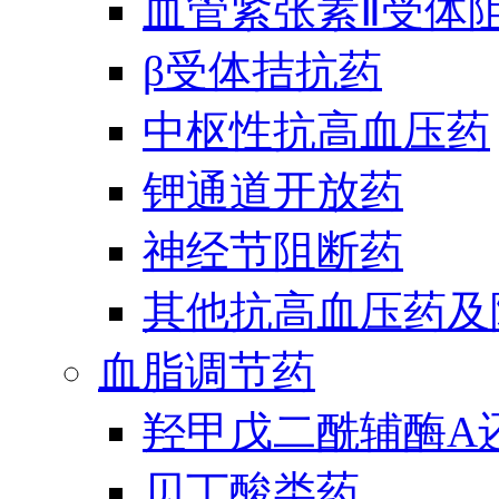
血管紧张素Ⅱ受体
β受体拮抗药
中枢性抗高血压药
钾通道开放药
神经节阻断药
其他抗高血压药及
血脂调节药
羟甲戊二酰辅酶A
贝丁酸类药