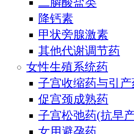
二膦酸盐类
降钙素
甲状旁腺激素
其他代谢调节药
女性生殖系统药
子宫收缩药与引产
促宫颈成熟药
子宫松弛药(抗早产
女用避孕药