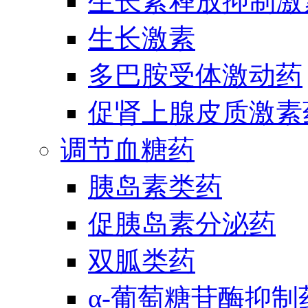
生长素释放抑制激
生长激素
多巴胺受体激动药
促肾上腺皮质激素
调节血糖药
胰岛素类药
促胰岛素分泌药
双胍类药
α-葡萄糖苷酶抑制