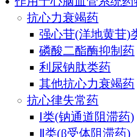
作用于心脑血管系统药
抗心力衰竭药
强心苷(洋地黄苷)
磷酸二酯酶抑制药
利尿钠肽类药
其他抗心力衰竭药
抗心律失常药
Ⅰ类(钠通道阻滞药)
Ⅱ类(β受体阻滞药)