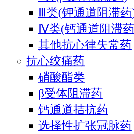
Ⅲ类(钾通道阻滞药
Ⅳ类(钙通道阻滞药
其他抗心律失常药
抗心绞痛药
硝酸酯类
β受体阻滞药
钙通道拮抗药
选择性扩张冠脉药