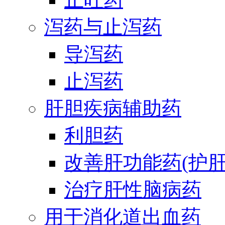
泻药与止泻药
导泻药
止泻药
肝胆疾病辅助药
利胆药
改善肝功能药(护肝
治疗肝性脑病药
用于消化道出血药