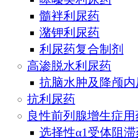
髓袢利尿药
潴钾利尿药
利尿药复合制剂
高渗脱水利尿药
抗脑水肿及降颅内
抗利尿药
良性前列腺增生症用
选择性α1受体阻滞