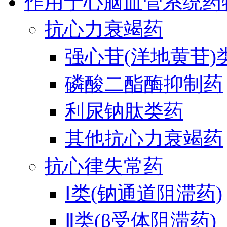
作用于心脑血管系统药
抗心力衰竭药
强心苷(洋地黄苷)
磷酸二酯酶抑制药
利尿钠肽类药
其他抗心力衰竭药
抗心律失常药
Ⅰ类(钠通道阻滞药)
Ⅱ类(β受体阻滞药)