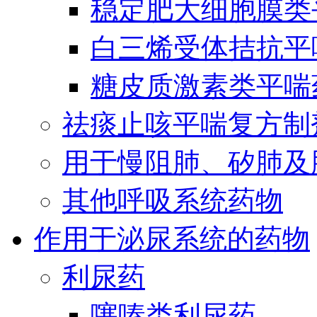
稳定肥大细胞膜类
白三烯受体拮抗平
糖皮质激素类平喘
祛痰止咳平喘复方制
用于慢阻肺、矽肺及
其他呼吸系统药物
作用于泌尿系统的药物
利尿药
噻嗪类利尿药