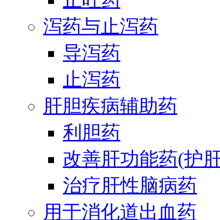
泻药与止泻药
导泻药
止泻药
肝胆疾病辅助药
利胆药
改善肝功能药(护肝
治疗肝性脑病药
用于消化道出血药