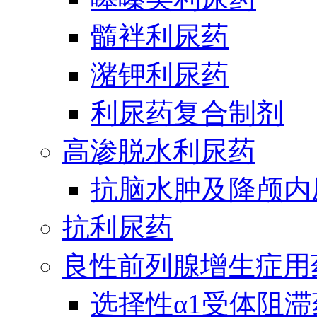
髓袢利尿药
潴钾利尿药
利尿药复合制剂
高渗脱水利尿药
抗脑水肿及降颅内
抗利尿药
良性前列腺增生症用
选择性α1受体阻滞