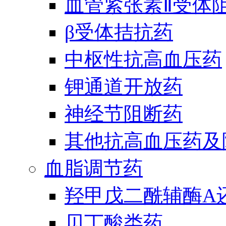
血管紧张素Ⅱ受体
β受体拮抗药
中枢性抗高血压药
钾通道开放药
神经节阻断药
其他抗高血压药及
血脂调节药
羟甲戊二酰辅酶A
贝丁酸类药