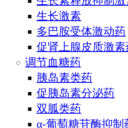
生长素释放抑制激
生长激素
多巴胺受体激动药
促肾上腺皮质激素
调节血糖药
胰岛素类药
促胰岛素分泌药
双胍类药
α-葡萄糖苷酶抑制