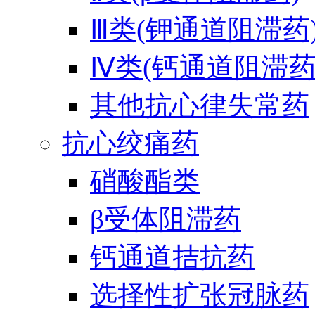
Ⅲ类(钾通道阻滞药
Ⅳ类(钙通道阻滞药
其他抗心律失常药
抗心绞痛药
硝酸酯类
β受体阻滞药
钙通道拮抗药
选择性扩张冠脉药