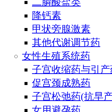
二膦酸盐类
降钙素
甲状旁腺激素
其他代谢调节药
女性生殖系统药
子宫收缩药与引产
促宫颈成熟药
子宫松弛药(抗早产
女用避孕药