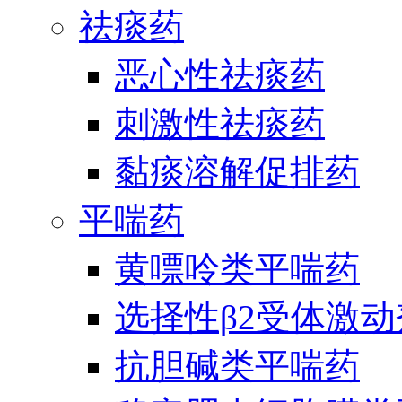
祛痰药
恶心性祛痰药
刺激性祛痰药
黏痰溶解促排药
平喘药
黄嘌呤类平喘药
选择性β2受体激
抗胆碱类平喘药