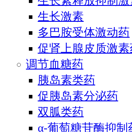
生长素释放抑制激
生长激素
多巴胺受体激动药
促肾上腺皮质激素
调节血糖药
胰岛素类药
促胰岛素分泌药
双胍类药
α-葡萄糖苷酶抑制