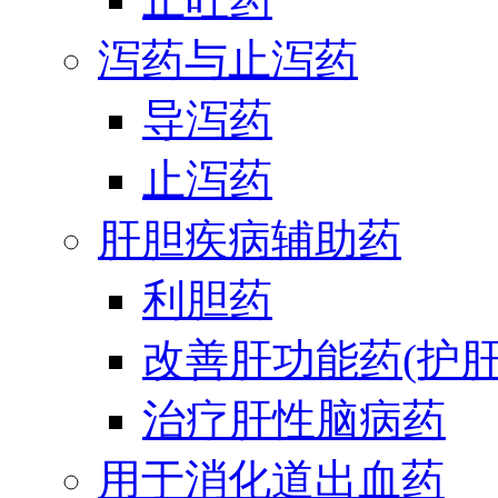
泻药与止泻药
导泻药
止泻药
肝胆疾病辅助药
利胆药
改善肝功能药(护肝
治疗肝性脑病药
用于消化道出血药