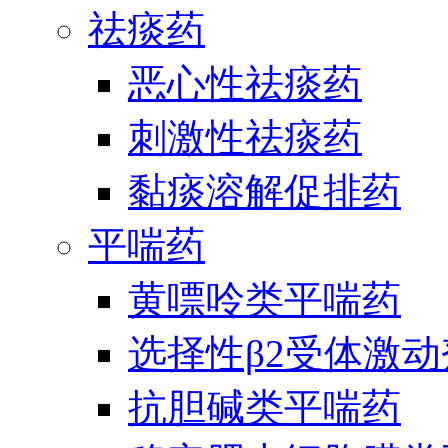
祛痰药
恶心性祛痰药
刺激性祛痰药
黏痰溶解促排药
平喘药
黄嘌呤类平喘药
选择性β2受体激
抗胆碱类平喘药