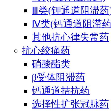
Ⅲ类(钾通道阻滞药
Ⅳ类(钙通道阻滞药
其他抗心律失常药
抗心绞痛药
硝酸酯类
β受体阻滞药
钙通道拮抗药
选择性扩张冠脉药