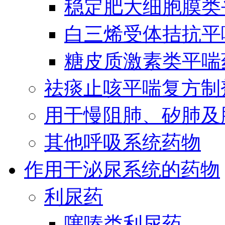
稳定肥大细胞膜类
白三烯受体拮抗平
糖皮质激素类平喘
祛痰止咳平喘复方制
用于慢阻肺、矽肺及
其他呼吸系统药物
作用于泌尿系统的药物
利尿药
噻嗪类利尿药