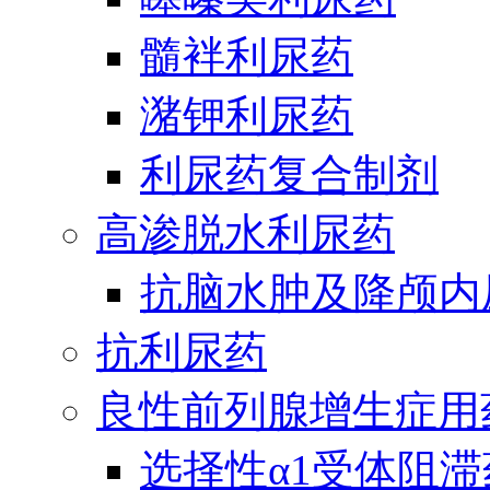
髓袢利尿药
潴钾利尿药
利尿药复合制剂
高渗脱水利尿药
抗脑水肿及降颅内
抗利尿药
良性前列腺增生症用
选择性α1受体阻滞