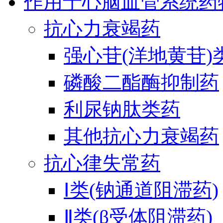
作用于心脑血管系统药
抗心力衰竭药
强心苷(洋地黄苷)
磷酸二酯酶抑制药
利尿钠肽类药
其他抗心力衰竭药
抗心律失常药
Ⅰ类(钠通道阻滞药)
Ⅱ类(β受体阻滞药)