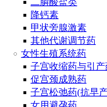
二膦酸盐类
降钙素
甲状旁腺激素
其他代谢调节药
女性生殖系统药
子宫收缩药与引产
促宫颈成熟药
子宫松弛药(抗早产
女用避孕药