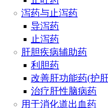
泻药与止泻药
导泻药
止泻药
肝胆疾病辅助药
利胆药
改善肝功能药(护肝
治疗肝性脑病药
用于消化道出血药