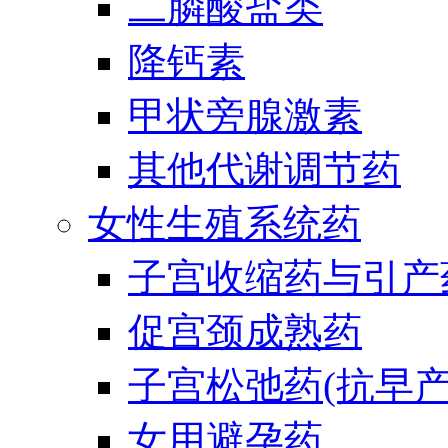
二膦酸盐类
降钙素
甲状旁腺激素
其他代谢调节药
女性生殖系统药
子宫收缩药与引产
促宫颈成熟药
子宫松弛药(抗早产
女用避孕药