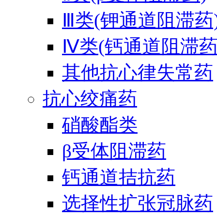
Ⅲ类(钾通道阻滞药
Ⅳ类(钙通道阻滞药
其他抗心律失常药
抗心绞痛药
硝酸酯类
β受体阻滞药
钙通道拮抗药
选择性扩张冠脉药