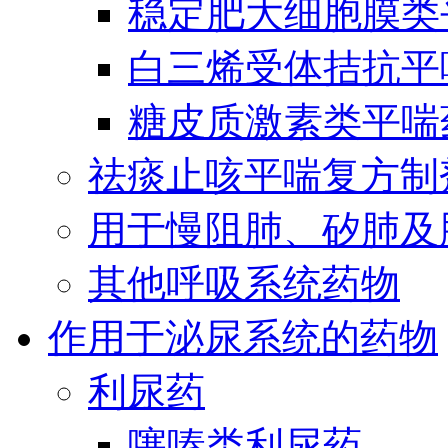
稳定肥大细胞膜类
白三烯受体拮抗平
糖皮质激素类平喘
祛痰止咳平喘复方制
用于慢阻肺、矽肺及
其他呼吸系统药物
作用于泌尿系统的药物
利尿药
噻嗪类利尿药