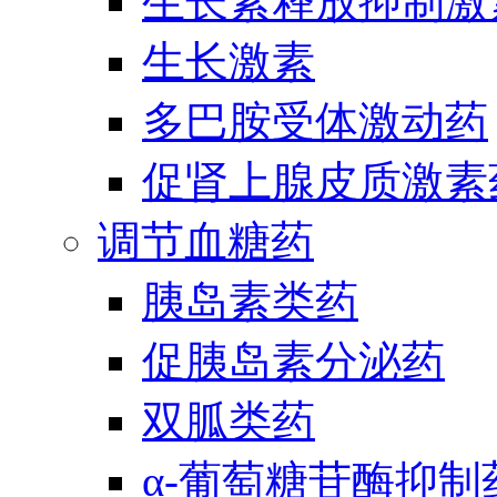
生长素释放抑制激
生长激素
多巴胺受体激动药
促肾上腺皮质激素
调节血糖药
胰岛素类药
促胰岛素分泌药
双胍类药
α-葡萄糖苷酶抑制