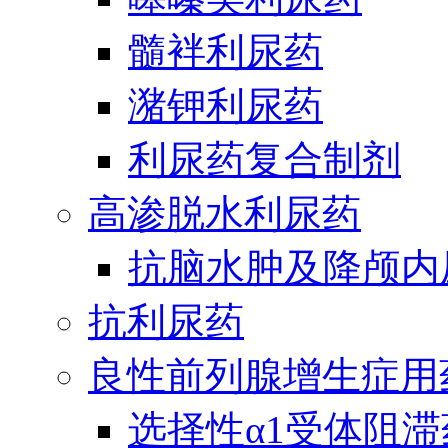
髓袢利尿药
潴钾利尿药
利尿药复合制剂
高渗脱水利尿药
抗脑水肿及降颅内
抗利尿药
良性前列腺增生症用
选择性α1受体阻滞