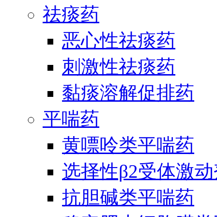
祛痰药
恶心性祛痰药
刺激性祛痰药
黏痰溶解促排药
平喘药
黄嘌呤类平喘药
选择性β2受体激
抗胆碱类平喘药