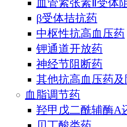
血管紧张素Ⅱ受体
β受体拮抗药
中枢性抗高血压药
钾通道开放药
神经节阻断药
其他抗高血压药及
血脂调节药
羟甲戊二酰辅酶A
贝丁酸类药