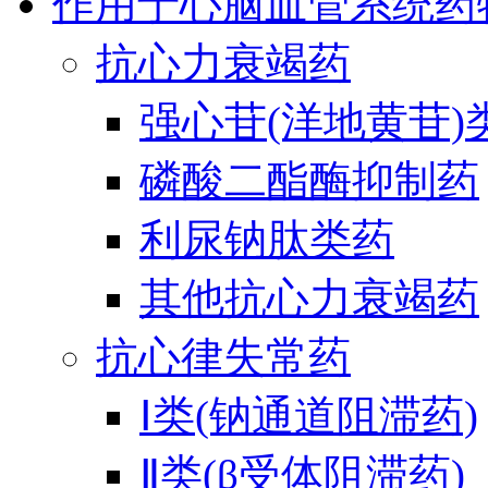
作用于心脑血管系统药
抗心力衰竭药
强心苷(洋地黄苷)
磷酸二酯酶抑制药
利尿钠肽类药
其他抗心力衰竭药
抗心律失常药
Ⅰ类(钠通道阻滞药)
Ⅱ类(β受体阻滞药)