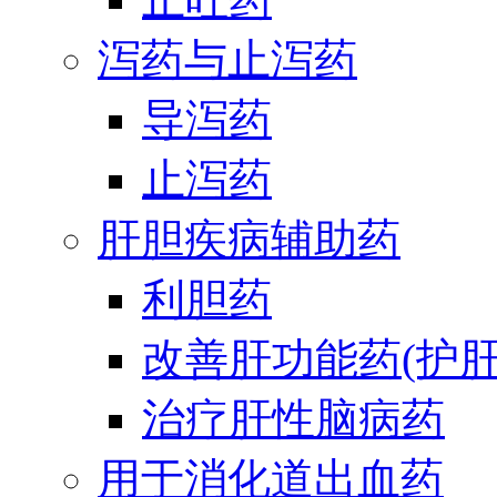
泻药与止泻药
导泻药
止泻药
肝胆疾病辅助药
利胆药
改善肝功能药(护肝
治疗肝性脑病药
用于消化道出血药