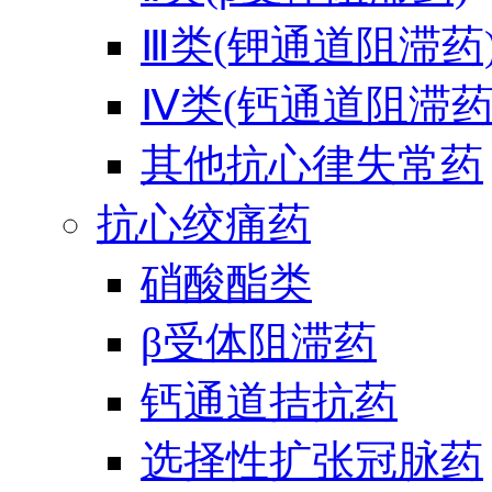
Ⅲ类(钾通道阻滞药
Ⅳ类(钙通道阻滞药
其他抗心律失常药
抗心绞痛药
硝酸酯类
β受体阻滞药
钙通道拮抗药
选择性扩张冠脉药