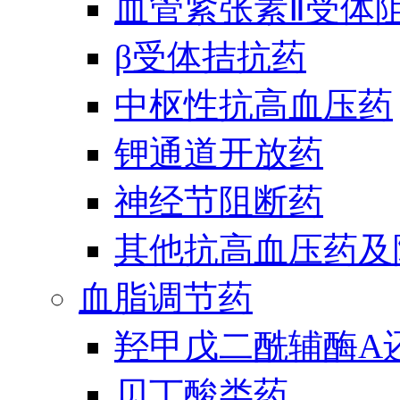
血管紧张素Ⅱ受体
β受体拮抗药
中枢性抗高血压药
钾通道开放药
神经节阻断药
其他抗高血压药及
血脂调节药
羟甲戊二酰辅酶A
贝丁酸类药