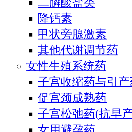
二膦酸盐类
降钙素
甲状旁腺激素
其他代谢调节药
女性生殖系统药
子宫收缩药与引产
促宫颈成熟药
子宫松弛药(抗早产
女用避孕药