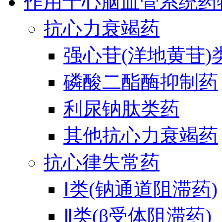
作用于心脑血管系统药
抗心力衰竭药
强心苷(洋地黄苷)
磷酸二酯酶抑制药
利尿钠肽类药
其他抗心力衰竭药
抗心律失常药
Ⅰ类(钠通道阻滞药)
Ⅱ类(β受体阻滞药)