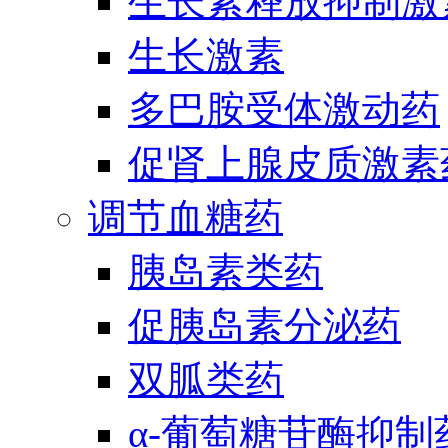
生长素释放抑制激
生长激素
多巴胺受体激动药
促肾上腺皮质激素
调节血糖药
胰岛素类药
促胰岛素分泌药
双胍类药
α-葡萄糖苷酶抑制