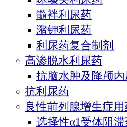
髓袢利尿药
潴钾利尿药
利尿药复合制剂
高渗脱水利尿药
抗脑水肿及降颅内
抗利尿药
良性前列腺增生症用
选择性α1受体阻滞