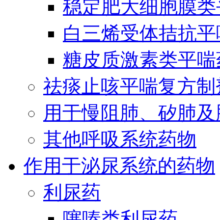
稳定肥大细胞膜类
白三烯受体拮抗平
糖皮质激素类平喘
祛痰止咳平喘复方制
用于慢阻肺、矽肺及
其他呼吸系统药物
作用于泌尿系统的药物
利尿药
噻嗪类利尿药