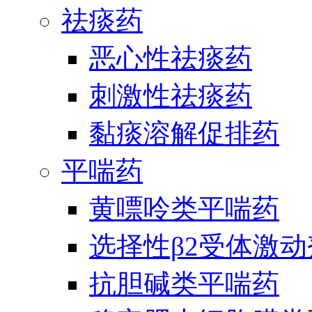
祛痰药
恶心性祛痰药
刺激性祛痰药
黏痰溶解促排药
平喘药
黄嘌呤类平喘药
选择性β2受体激
抗胆碱类平喘药