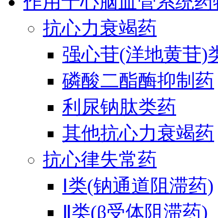
作用于心脑血管系统药
抗心力衰竭药
强心苷(洋地黄苷)
磷酸二酯酶抑制药
利尿钠肽类药
其他抗心力衰竭药
抗心律失常药
Ⅰ类(钠通道阻滞药)
Ⅱ类(β受体阻滞药)