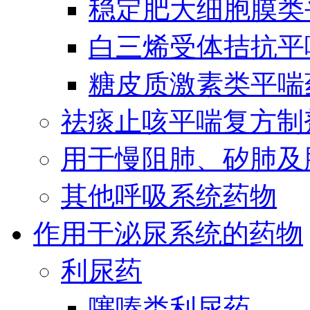
稳定肥大细胞膜类
白三烯受体拮抗平
糖皮质激素类平喘
祛痰止咳平喘复方制
用于慢阻肺、矽肺及
其他呼吸系统药物
作用于泌尿系统的药物
利尿药
噻嗪类利尿药