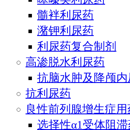
髓袢利尿药
潴钾利尿药
利尿药复合制剂
高渗脱水利尿药
抗脑水肿及降颅内
抗利尿药
良性前列腺增生症用
选择性α1受体阻滞