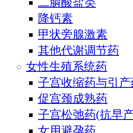
二膦酸盐类
降钙素
甲状旁腺激素
其他代谢调节药
女性生殖系统药
子宫收缩药与引产
促宫颈成熟药
子宫松弛药(抗早产
女用避孕药