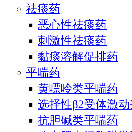
祛痰药
恶心性祛痰药
刺激性祛痰药
黏痰溶解促排药
平喘药
黄嘌呤类平喘药
选择性β2受体激
抗胆碱类平喘药