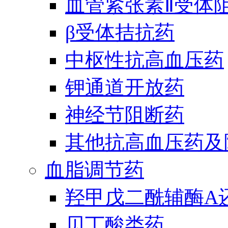
血管紧张素Ⅱ受体
β受体拮抗药
中枢性抗高血压药
钾通道开放药
神经节阻断药
其他抗高血压药及
血脂调节药
羟甲戊二酰辅酶A
贝丁酸类药