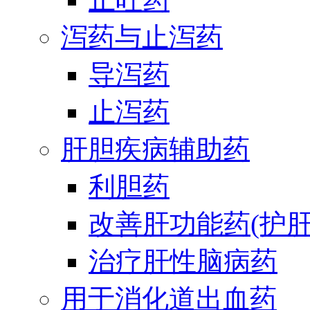
泻药与止泻药
导泻药
止泻药
肝胆疾病辅助药
利胆药
改善肝功能药(护肝
治疗肝性脑病药
用于消化道出血药