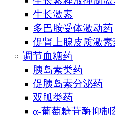
生长素释放抑制激
生长激素
多巴胺受体激动药
促肾上腺皮质激素
调节血糖药
胰岛素类药
促胰岛素分泌药
双胍类药
α-葡萄糖苷酶抑制