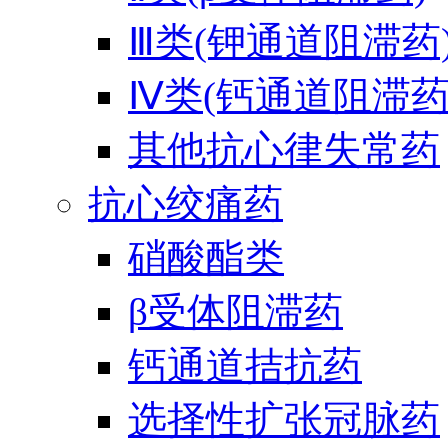
Ⅲ类(钾通道阻滞药
Ⅳ类(钙通道阻滞药
其他抗心律失常药
抗心绞痛药
硝酸酯类
β受体阻滞药
钙通道拮抗药
选择性扩张冠脉药