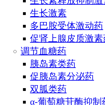
生长素释放抑制激
生长激素
多巴胺受体激动药
促肾上腺皮质激素
调节血糖药
胰岛素类药
促胰岛素分泌药
双胍类药
α-葡萄糖苷酶抑制