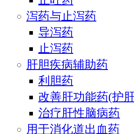
泻药与止泻药
导泻药
止泻药
肝胆疾病辅助药
利胆药
改善肝功能药(护肝
治疗肝性脑病药
用于消化道出血药