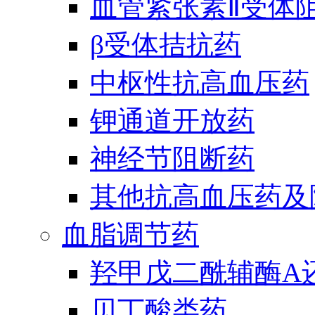
血管紧张素Ⅱ受体
β受体拮抗药
中枢性抗高血压药
钾通道开放药
神经节阻断药
其他抗高血压药及
血脂调节药
羟甲戊二酰辅酶A
贝丁酸类药