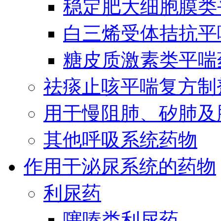
稳定肥大细胞膜类
白三烯受体拮抗平
糖皮质激素类平喘
祛痰止咳平喘复方制
用于慢阻肺、矽肺及
其他呼吸系统药物
作用于泌尿系统的药物
利尿药
噻嗪类利尿药