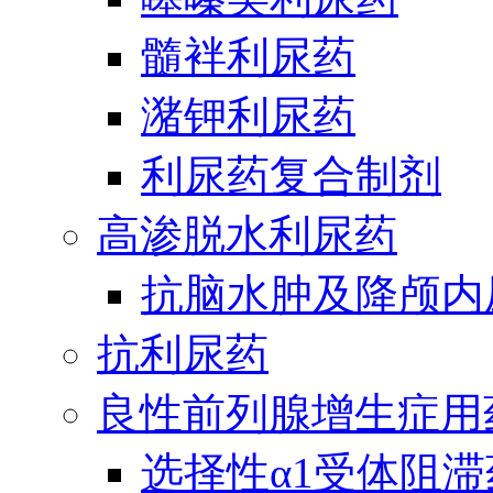
髓袢利尿药
潴钾利尿药
利尿药复合制剂
高渗脱水利尿药
抗脑水肿及降颅内
抗利尿药
良性前列腺增生症用
选择性α1受体阻滞