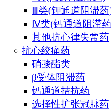
Ⅲ类(钾通道阻滞药
Ⅳ类(钙通道阻滞药
其他抗心律失常药
抗心绞痛药
硝酸酯类
β受体阻滞药
钙通道拮抗药
选择性扩张冠脉药