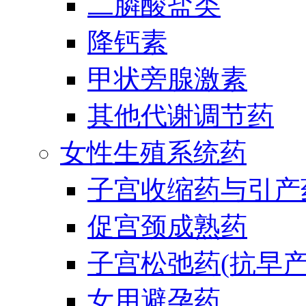
二膦酸盐类
降钙素
甲状旁腺激素
其他代谢调节药
女性生殖系统药
子宫收缩药与引产
促宫颈成熟药
子宫松弛药(抗早产
女用避孕药