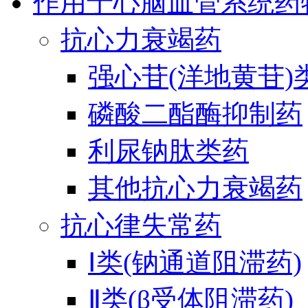
作用于心脑血管系统药
抗心力衰竭药
强心苷(洋地黄苷)
磷酸二酯酶抑制药
利尿钠肽类药
其他抗心力衰竭药
抗心律失常药
Ⅰ类(钠通道阻滞药)
Ⅱ类(β受体阻滞药)