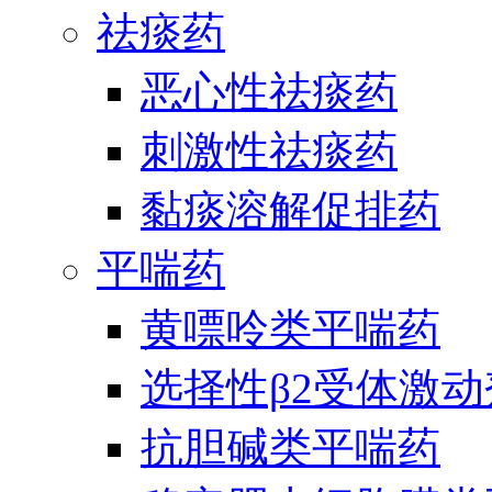
祛痰药
恶心性祛痰药
刺激性祛痰药
黏痰溶解促排药
平喘药
黄嘌呤类平喘药
选择性β2受体激
抗胆碱类平喘药