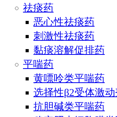
祛痰药
恶心性祛痰药
刺激性祛痰药
黏痰溶解促排药
平喘药
黄嘌呤类平喘药
选择性β2受体激
抗胆碱类平喘药