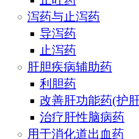
泻药与止泻药
导泻药
止泻药
肝胆疾病辅助药
利胆药
改善肝功能药(护肝
治疗肝性脑病药
用于消化道出血药