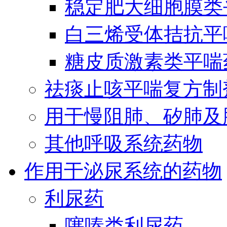
稳定肥大细胞膜类
白三烯受体拮抗平
糖皮质激素类平喘
祛痰止咳平喘复方制
用于慢阻肺、矽肺及
其他呼吸系统药物
作用于泌尿系统的药物
利尿药
噻嗪类利尿药