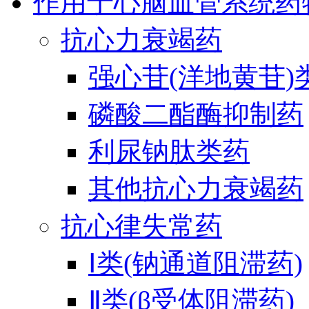
作用于心脑血管系统药
抗心力衰竭药
强心苷(洋地黄苷)
磷酸二酯酶抑制药
利尿钠肽类药
其他抗心力衰竭药
抗心律失常药
Ⅰ类(钠通道阻滞药)
Ⅱ类(β受体阻滞药)