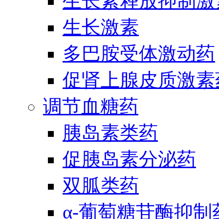
生长素释放抑制激
生长激素
多巴胺受体激动药
促肾上腺皮质激素
调节血糖药
胰岛素类药
促胰岛素分泌药
双胍类药
α-葡萄糖苷酶抑制