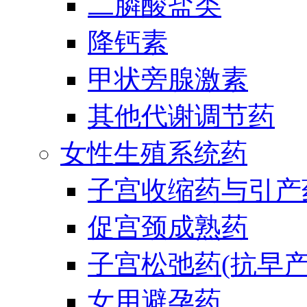
二膦酸盐类
降钙素
甲状旁腺激素
其他代谢调节药
女性生殖系统药
子宫收缩药与引产
促宫颈成熟药
子宫松弛药(抗早产
女用避孕药