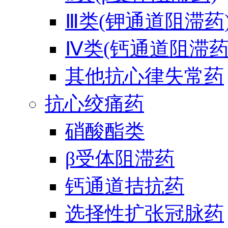
Ⅲ类(钾通道阻滞药
Ⅳ类(钙通道阻滞药
其他抗心律失常药
抗心绞痛药
硝酸酯类
β受体阻滞药
钙通道拮抗药
选择性扩张冠脉药