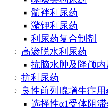
髓袢利尿药
潴钾利尿药
利尿药复合制剂
高渗脱水利尿药
抗脑水肿及降颅内
抗利尿药
良性前列腺增生症用
选择性α1受体阻滞