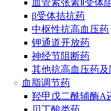
血管紧张素Ⅱ受体
β受体拮抗药
中枢性抗高血压药
钾通道开放药
神经节阻断药
其他抗高血压药及
血脂调节药
羟甲戊二酰辅酶A
贝丁酸类药