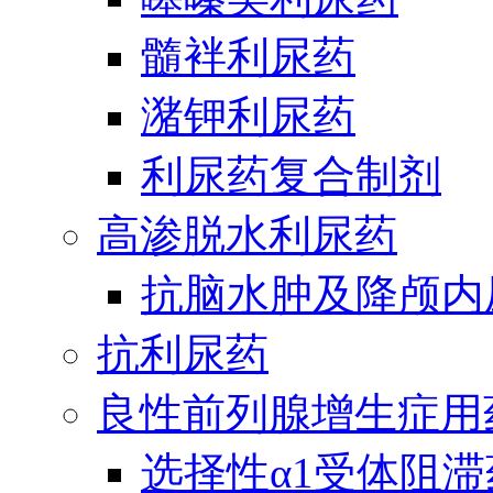
髓袢利尿药
潴钾利尿药
利尿药复合制剂
高渗脱水利尿药
抗脑水肿及降颅内
抗利尿药
良性前列腺增生症用
选择性α1受体阻滞