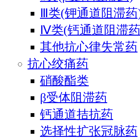
Ⅲ类(钾通道阻滞药
Ⅳ类(钙通道阻滞药
其他抗心律失常药
抗心绞痛药
硝酸酯类
β受体阻滞药
钙通道拮抗药
选择性扩张冠脉药