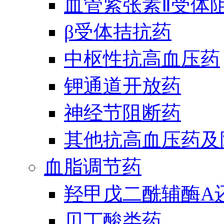
血管紧张素Ⅱ受体
β受体拮抗药
中枢性抗高血压药
钾通道开放药
神经节阻断药
其他抗高血压药及
血脂调节药
羟甲戊二酰辅酶A
贝丁酸类药