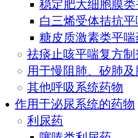
稳定肥大细胞膜类
白三烯受体拮抗平
糖皮质激素类平喘
祛痰止咳平喘复方制
用于慢阻肺、矽肺及
其他呼吸系统药物
作用于泌尿系统的药物
利尿药
噻嗪类利尿药