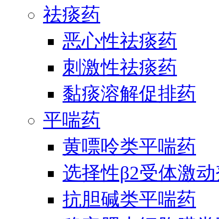
祛痰药
恶心性祛痰药
刺激性祛痰药
黏痰溶解促排药
平喘药
黄嘌呤类平喘药
选择性β2受体激
抗胆碱类平喘药