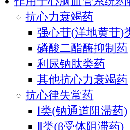
作用于心脑血管系统药
抗心力衰竭药
强心苷(洋地黄苷)
磷酸二酯酶抑制药
利尿钠肽类药
其他抗心力衰竭药
抗心律失常药
Ⅰ类(钠通道阻滞药)
Ⅱ类(β受体阻滞药)