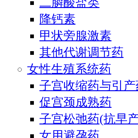
二膦酸盐类
降钙素
甲状旁腺激素
其他代谢调节药
女性生殖系统药
子宫收缩药与引产
促宫颈成熟药
子宫松弛药(抗早产
女用避孕药