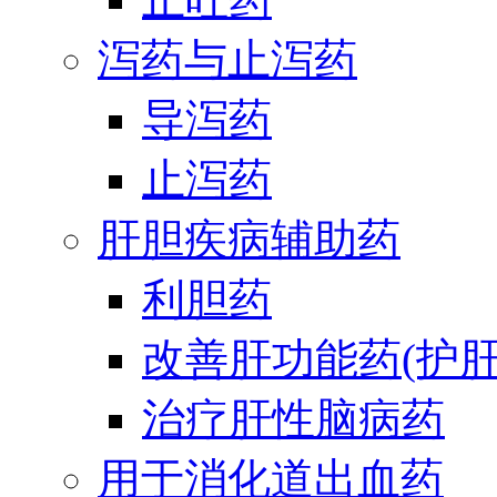
泻药与止泻药
导泻药
止泻药
肝胆疾病辅助药
利胆药
改善肝功能药(护肝
治疗肝性脑病药
用于消化道出血药