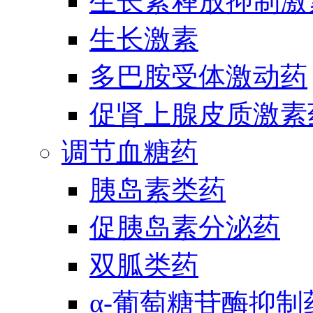
生长素释放抑制激
生长激素
多巴胺受体激动药
促肾上腺皮质激素
调节血糖药
胰岛素类药
促胰岛素分泌药
双胍类药
α-葡萄糖苷酶抑制