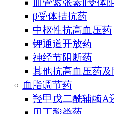
血管紧张素Ⅱ受体
β受体拮抗药
中枢性抗高血压药
钾通道开放药
神经节阻断药
其他抗高血压药及
血脂调节药
羟甲戊二酰辅酶A
贝丁酸类药