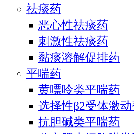
祛痰药
恶心性祛痰药
刺激性祛痰药
黏痰溶解促排药
平喘药
黄嘌呤类平喘药
选择性β2受体激
抗胆碱类平喘药