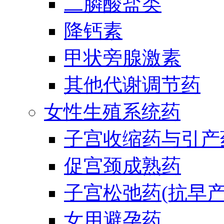
二膦酸盐类
降钙素
甲状旁腺激素
其他代谢调节药
女性生殖系统药
子宫收缩药与引产
促宫颈成熟药
子宫松弛药(抗早产
女用避孕药