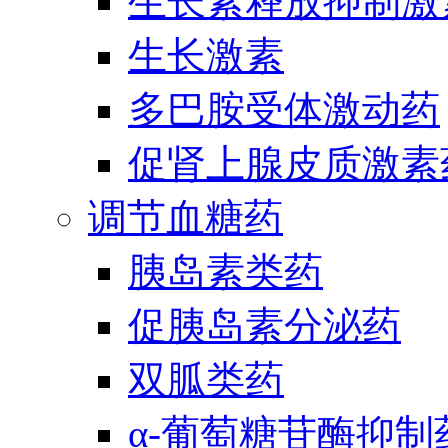
生长素释放抑制激
生长激素
多巴胺受体激动药
促肾上腺皮质激素
调节血糖药
胰岛素类药
促胰岛素分泌药
双胍类药
α-葡萄糖苷酶抑制