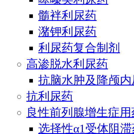
髓袢利尿药
潴钾利尿药
利尿药复合制剂
高渗脱水利尿药
抗脑水肿及降颅内
抗利尿药
良性前列腺增生症用
选择性α1受体阻滞