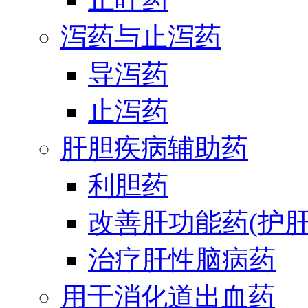
泻药与止泻药
导泻药
止泻药
肝胆疾病辅助药
利胆药
改善肝功能药(护肝
治疗肝性脑病药
用于消化道出血药