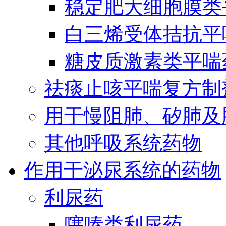
稳定肥大细胞膜类
白三烯受体拮抗平
糖皮质激素类平喘
祛痰止咳平喘复方制
用于慢阻肺、矽肺及
其他呼吸系统药物
作用于泌尿系统的药物
利尿药
噻嗪类利尿药