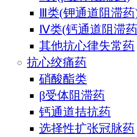
Ⅲ类(钾通道阻滞药
Ⅳ类(钙通道阻滞药
其他抗心律失常药
抗心绞痛药
硝酸酯类
β受体阻滞药
钙通道拮抗药
选择性扩张冠脉药