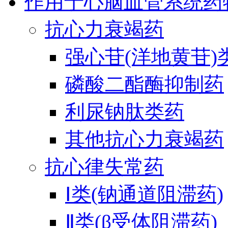
作用于心脑血管系统药
抗心力衰竭药
强心苷(洋地黄苷)
磷酸二酯酶抑制药
利尿钠肽类药
其他抗心力衰竭药
抗心律失常药
Ⅰ类(钠通道阻滞药)
Ⅱ类(β受体阻滞药)